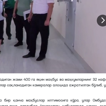
адиган жами 400 га яқин маҳбус ва маҳкумларнинг 32 на
лар сақланадиган камералар алоҳида ажратилган бўлиб, 
да бир қанча маҳбуслар илтимосига кўра, улар Омбудс