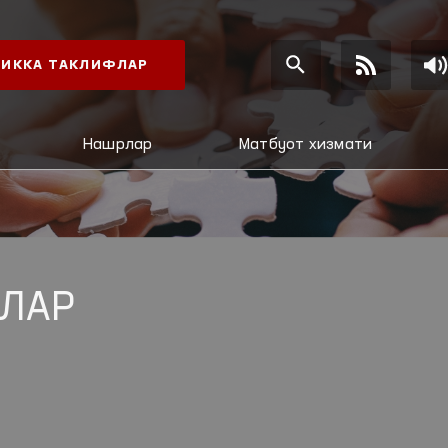
ИККА ТАКЛИФЛАР
Нашрлар
Матбуот хизмати
ЛАР