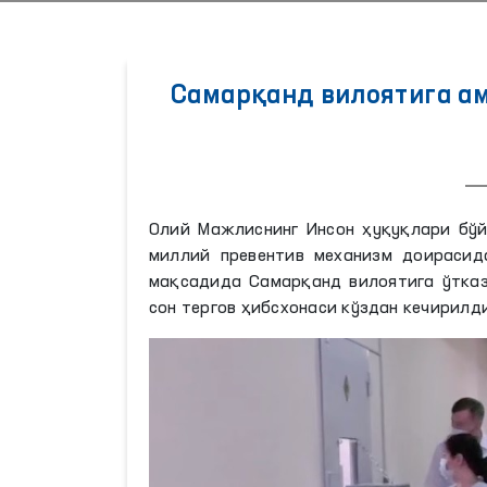
Самарқанд вилоятига а
Олий Мажлиснинг Инсон ҳуқуқлари бўй
миллий превентив механизм доирасид
мақсадида Самарқанд вилоятига ўтказ
сон тергов ҳибсхонаси кўздан кечирилди