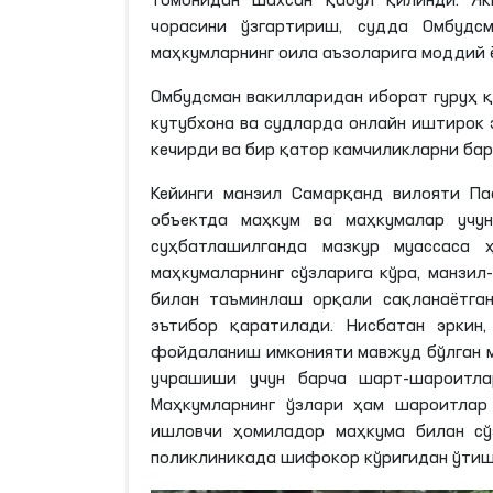
томонидан шахсан қабул қилинди. Як
чорасини ўзгартириш, судда Омбуд
маҳкумларнинг оила аъзоларига моддий 
Омбудсман вакилларидан иборат гуруҳ қ
кутубхона ва судларда онлайн иштирок 
кечирди ва бир қатор камчиликларни ба
Кейинги манзил Самарқанд вилояти Па
объектда маҳкум ва маҳкумалар учу
суҳбатлашилганда мазкур муассаса
маҳкумаларнинг сўзларига кўра, манзил
билан таъминлаш орқали сақланаётга
эътибор қаратилади. Нисбатан эркин
фойдаланиш имконияти мавжуд бўлган м
учрашиши учун барча шарт-шароитлар
Маҳкумларнинг ўзлари ҳам шароитлар
ишловчи ҳомиладор маҳкума билан сў
поликлиникада шифокор кўригидан ўтиш