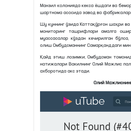
Манзил колонияда кекса ёшдаги ва бемо
шартнома асосида завод ва фабрикалар
Шу куннинг ўзида Каттақўрғон шаҳри ва
мониторинг ташрифлари амалга ошир
муассасалар кўздан кечирилган бўлса
олиш Омбудсманнинг Самарқанддаги мин
Қайд этиш лозимки, Омбудсман томонид
натижалари Вакилнинг Олий Мажлис пал
ахборотида акс этади.
Олий Мажлиснинг