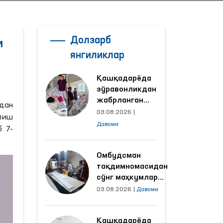
Долзарб
и
янгиликлар
Қашқадарёда
зўравонликдан
жабрланган
дан
аёлнинг ҳолати
03.08.2026
|
лиш
Омбудсман
Давоми
 7-
томонидан
ўрганилди
Омбудсман
тақдимномасидан
сўнг маҳкумлар
меҳнат қилаётган
03.08.2026
|
Давоми
объектлардаги
шароитлар
Қашқадарёда
яхшиланди