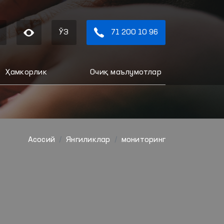
ЎЗ
71 200 10 96
Ҳамкорлик
Очиқ маълумотлар
Aсосий
Янгиликлар
мониторинг