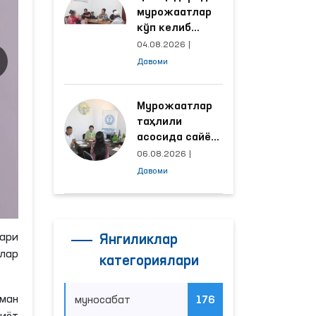
мурожаатлар
кўп келиб
тушаётган
04.08.2026
|
ҳудудлар
Давоми
билан
манзилли
ишлаш йўлга
Мурожаатлар
қўйилди
таҳлили
асосида сайёр
қабул
06.08.2026
|
ўтказиладиган
Давоми
маҳаллалар
танланмоқда
фари
Янгиликлар
улар
категориялари
ман
муносабат
176