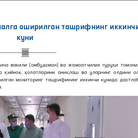
малга оширилган ташрифнинг иккинч
куни
ича вакили (омбудсман) ва жамоатчилик гуруҳи томони
а қийноқ ҳолатларини аниқлаш ва уларнинг олдини о
илган мониторинг ташрифининг иккинчи кунида дастлаб
.