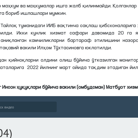
р маҳкум ва маҳкумалар ишга жалб қилинмайди. Қолганлар
га бориб ишлашлари мумкин.
 Тайлоқ туманидаги ИИБ вақтинча сақлаш ҳибсхоналарига
илди. Икки кунлик хизмат сафари давомида 20 га я
, аниқланган камчиликларни бартараф этилишини назора
тақавий вакили Илҳом Тўхтасиновга юклатилди.
ан қийноқларни олдини олиш бўйича ўтказилган монито
аталарига 2022 йилнинг март ойида тақдим этадиган йи
 Инсон ҳуқуқлари бўйича вакили (омбудсман) Матбуот хиз