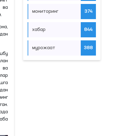
иёт
 ва
мониторинг
374
.
она,
хабар
844
здан
мурожаат
388
шбу
лан
 ва
тлар
шга
дан
нинг
ан.
ада
аба