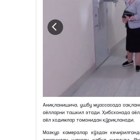
Аниқланишича, ушбу муассасада сақлан
аёлларни ташкил этади. Ҳибсхонада аёл
аёл ходимлар томонидан қўриқланади.
Мазкур камералар кўздан кечирилган