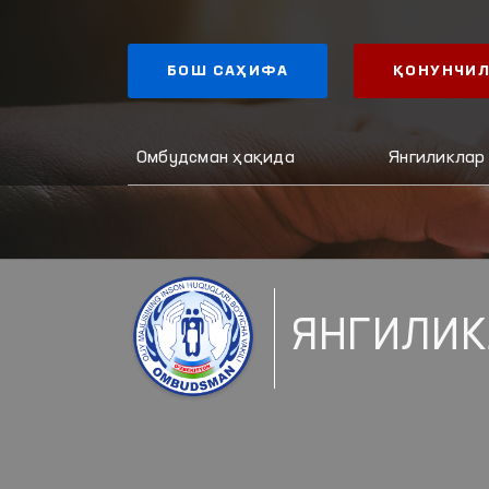
БОШ САҲИФА
ҚОНУНЧИЛ
Омбудсман ҳақида
Янгиликлар
ЯНГИЛИК