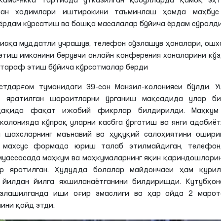
кама-якка тартибда ўтказилган қабулларда қамоқ эҳт
сман ходимлари иштирокини таъминлаш ҳамда маҳбус
ёрдам кўрсатиш ва бошқа масалалар бўйича ёрдам сўралди
исқа муддатли учрашув, телефон сўзлашув ҳоналари, ошх
этиш имконини берувчи онлайн конферения хоналарини кў
ртараф этиш бўйича кўрсатмалар берди
стдарғом туманидаги 39-сон Манзил-колонияси бўлди. У
н яратилган шароитларни ўрганиш мақсадида улар би
 ҳақида фақат ижобий фикрлар билдирилди. Маҳкум
-колонияда кўпроқ уларни касбга ўргатиш ва янги адабиё
н шахсларнинг маънавий ва ҳуқуқий салоҳиятини ошири
, махсус формада юриш талаб этилмайдиган, телефон
уассасада маҳкум ва маҳкумаларнинг яқин қариндошлари
 яратилган. Ҳудудда болалар майдончаси ҳам қурилг
 йилдан йилга яхшиланаётганини билдиришди. Кутубҳон
злашилганда иши оғир эмаслиги ва ҳар ойда 2 марот
ини қайд этди.