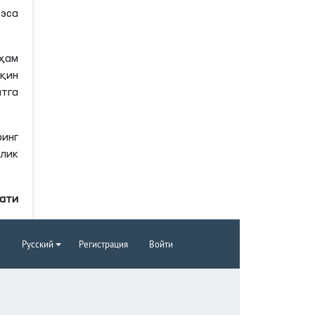
 эса
 ҳам
қин
тга
ринг
ллик
мати