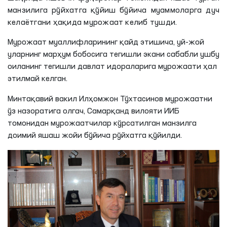
манзилига рўйхатга қўйиш бўйича муаммоларга дуч
келаётгани ҳақида мурожаат келиб тушди.
Мурожаат муаллифларининг қайд этишича, уй-жой
уларнинг марҳум бобосига тегишли экани сабабли ушбу
оиланинг тегишли давлат идораларига мурожаати ҳал
этилмай келган.
Минтақавий вакил Илҳомжон Тўхтасинов мурожаатни
ўз назоратига олгач, Самарқанд вилояти ИИБ
томонидан мурожаатчилар кўрсатилган манзилга
доимий яшаш жойи бўйича рўйхатга қўйилди.