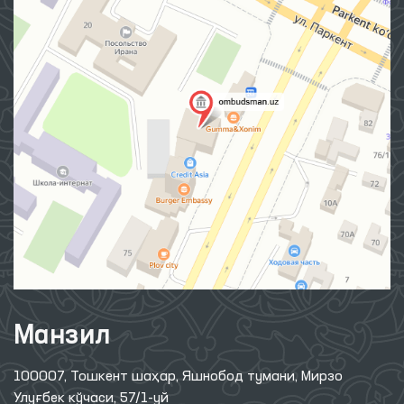
Манзил
100007, Тошкент шаҳар, Яшнобод тумани, Мирзо
Улуғбек кўчаси, 57/1-уй