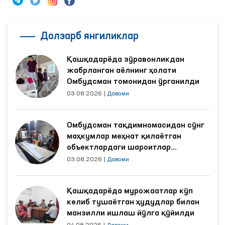
Долзарб янгиликлар
Қашқадарёда зўравонликдан
жабрланган аёлнинг ҳолати
Омбудсман томонидан ўрганилди
03.08.2026
|
Давоми
Омбудсман тақдимномасидан сўнг
маҳкумлар меҳнат қилаётган
объектлардаги шароитлар
яхшиланди
03.08.2026
|
Давоми
Қашқадарёда мурожаатлар кўп
келиб тушаётган ҳудудлар билан
манзилли ишлаш йўлга қўйилди