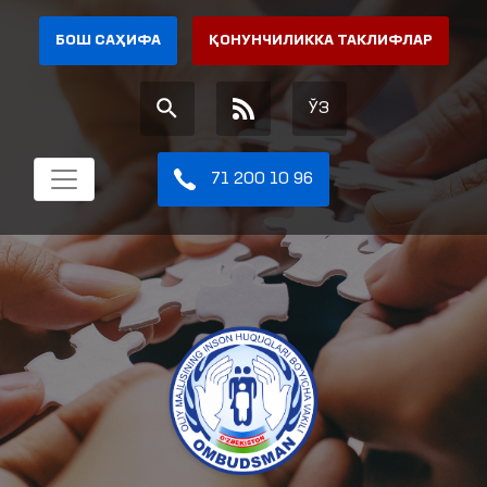
БОШ САҲИФА
ҚОНУНЧИЛИККА ТАКЛИФЛАР
ЎЗ
71 200 10 96