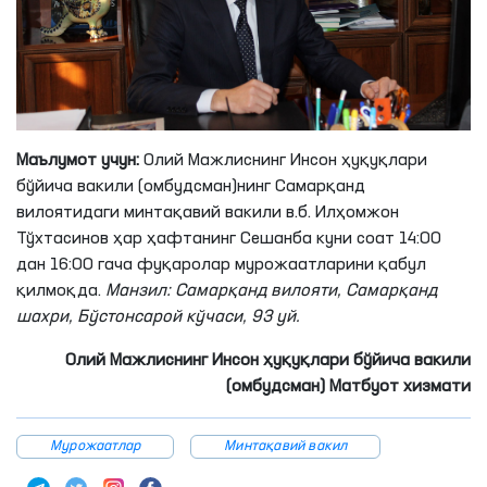
Маълумот учун:
Олий Мажлиснинг Инсон ҳуқуқлари
бўйича вакили (омбудсман)нинг Самарқанд
вилоятидаги минтақавий вакили в.б. Илҳомжон
Тўхтасинов ҳар ҳафтанинг Сешанба куни соат 14:00
дан 16:00 гача фуқаролар мурожаатларини қабул
қилмоқда.
Манзил: Самарқанд вилояти, Самарқанд
шахри, Бўстонсарой кўчаси, 93 уй.
Олий Мажлиснинг Инсон ҳуқуқлари бўйича вакили
(омбудсман) Матбуот хизмати
Мурожаатлар
Минтақавий вакил