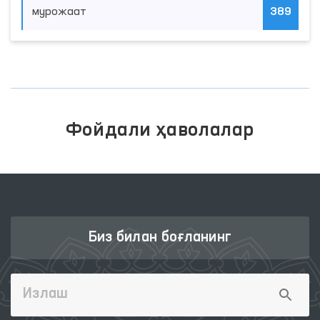
мурожаат
389
Фойдали ҳаволалар
Биз билан боғланинг