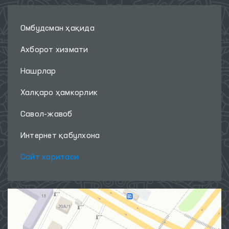
Омбудсман ҳақида
Ахборот хизмати
Нашрлар
Халқаро ҳамкорлик
Савол-жавоб
Интернет қабулхона
Сайт харитаси