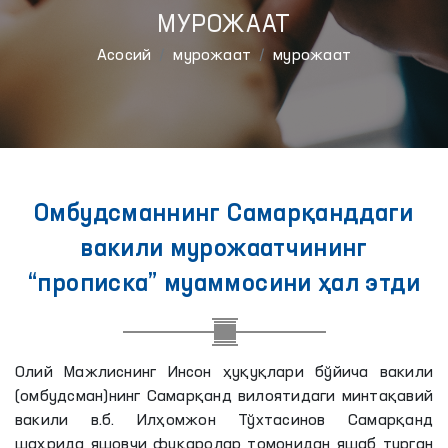
МУРОЖААТ
Aсосий
мурожаат
мурожаат
Омбудсманнинг Самарқанддаги
вакили мурожаатчининг
“прописка” муаммосини ҳал этди
Олий Мажлиснинг Инсон ҳуқуқлари бўйича вакили
(омбудсман)нинг Самарқанд вилоятидаги минтақавий
вакили в.б. Илҳомжон Тўхтасинов Самарқанд
шаҳрида яшовчи фуқаролар томонидан яшаб турган