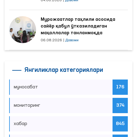
04.08.2026
|
Давоми
Мурожаатлар таҳлили асосида
сайёр қабул ўтказиладиган
маҳаллалар танланмоқда
06.08.2026
|
Давоми
Янгиликлар категориялари
муносабат
176
мониторинг
374
хабар
845