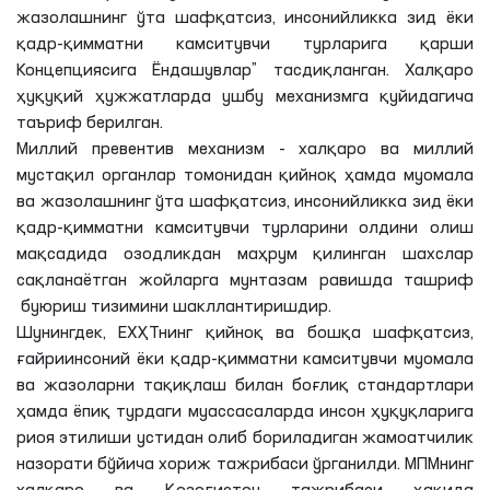
жазолашнинг ўта шафқатсиз, инсонийликка зид ёки
қадр-қимматни камситувчи турларига қарши
Концепциясига Ёндашувлар” тасдиқланган. Халқаро
ҳуқуқий ҳужжатларда ушбу механизмга қуйидагича
таъриф берилган.
Миллий превентив механизм - халқаро ва миллий
мустақил органлар томонидан қийноқ ҳамда муомала
ва жазолашнинг ўта шафқатсиз, инсонийликка зид ёки
қадр-қимматни камситувчи турларини олдини олиш
мақсадида озодликдан маҳрум қилинган шахслар
сақланаётган жойларга мунтазам равишда ташриф
буюриш тизимини шакллантиришдир.
Шунингдек, ЕХҲТнинг қийноқ ва бошқа шафқатсиз,
ғайриинсоний ёки қадр-қимматни камситувчи муомала
ва жазоларни тақиқлаш билан боғлиқ стандартлари
ҳамда ёпиқ турдаги муассасаларда инсон ҳуқуқларига
риоя этилиши устидан олиб бориладиган жамоатчилик
назорати бўйича хориж тажрибаси ўрганилди. МПМнинг