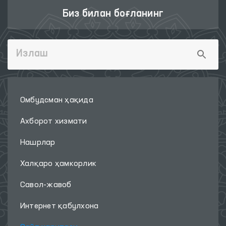
Биз билан боғланинг
Омбудсман ҳақида
Ахборот хизмати
Нашрлар
Халқаро ҳамкорлик
Савол-жавоб
Интернет қабулхона