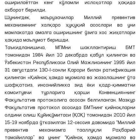
оширилаётган кенг кўламли ислоҳотлар ҳақида
ахборот берилди.
Шунингдек, маърузачилар Миллий превентив
механизмнинг халқаро ҳуқуқий асослари ва уни
мамлакатда амалга оширишнинг ўзига хос жиҳатлари
ҳақида маълумот беришди.
Таъкидланишича, МПМни шакллантириш БМТ
томонидан 1984 йил 10 декабрда қабул қилинган ва
Ўзбекистон Республикаси Олий Мажлисининг 1995 йил
31 августдаги 130-I-сонли Қарори билан ратификация
қилинган «Қийноқ ҳамда муомала ва жазолашнинг ўта
шаф­қатсиз, инсонийликка зид ёки қадр-қимматни
камситувчи турларига қарши Конвенция»нинг
Факультатив протоколига асосан белгиланган. Мазкур
Факультатив протокол асосида БМТнинг қийноқларни
олдини олиш Қуйиқўмитаси (ҚОҚ) томонидан 2010 йил
15-19 ноябрда ўтказилган 12-сессия давомида “Миллий
превентив механизмга тааллуқли Раҳбарий
тамойиллар” ва унинг “Қийноқ ҳамда муомала ва