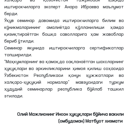
халқаро ва Қозоғистон тажрибаси ҳақида
иштирокчиларга эксперт Анара Ибраева маълумот
берди.
Ўқув семинар давомида иштирокчиларга билим ва
кўникмаларининг амалиётда қўлланилиши ҳамда
қизиқтираётган бошқа саволларига ҳам жавоблар
бериб ўтилди.
Семинар якунида иштирокчиларга сертификатлар
топширилди.
“Маҳкумларнинг ва қамоқда сақланаётган шахсларнинг
ҳуқуқлари ва эркинликларини ҳимоя қилиш соҳасида
Ўзбекистон Республикаси қонун ҳужжатлари ва
халқаро-ҳуқуқий нормалар” мавзусидаги туркум
ҳудудий семинарлар республика бўйлаб ташкил
этилади.
Олий Мажлиснинг Инсон ҳуқуқлари бўйича вакили
(омбудсман) Матбуот хизмати