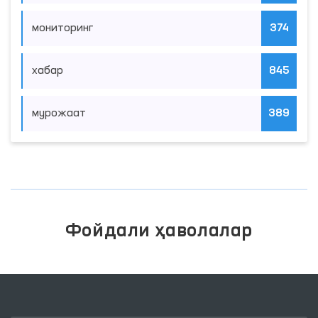
мониторинг
374
хабар
845
мурожаат
389
Фойдали ҳаволалар