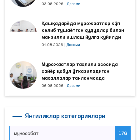
яхшиланди
03.08.2026
|
Давоми
Қашқадарёда мурожаатлар кўп
келиб тушаётган ҳудудлар билан
манзилли ишлаш йўлга қўйилди
04.08.2026
|
Давоми
Мурожаатлар таҳлили асосида
сайёр қабул ўтказиладиган
маҳаллалар танланмоқда
06.08.2026
|
Давоми
Янгиликлар категориялари
муносабат
176