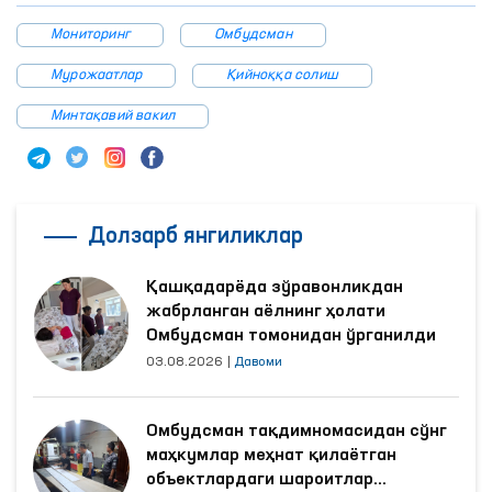
Мониторинг
Омбудсман
Мурожаатлар
Қийноққа солиш
Минтақавий вакил
Долзарб янгиликлар
Қашқадарёда зўравонликдан
жабрланган аёлнинг ҳолати
Омбудсман томонидан ўрганилди
03.08.2026
|
Давоми
Омбудсман тақдимномасидан сўнг
маҳкумлар меҳнат қилаётган
объектлардаги шароитлар