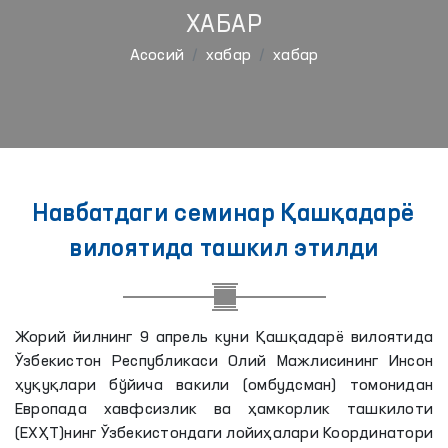
ХАБАР
Aсосий
хабар
хабар
Навбатдаги семинар Қашқадарё
вилоятида ташкил этилди
Жорий йилнинг 9 апрель куни Қашқадарё вилоятида
Ўзбекистон Республикаси Олий Мажлисининг Инсон
ҳуқуқлари бўйича вакили (омбудсман) томонидан
Европада хавфсизлик ва ҳамкорлик ташкилоти
(ЕХҲТ)нинг Ўзбекистондаги лойиҳалари Координатори