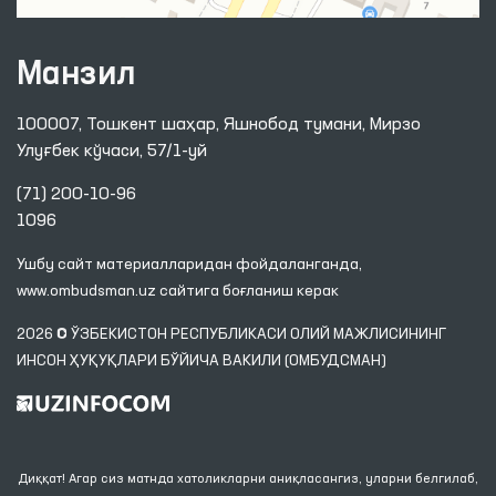
Манзил
100007, Тошкент шаҳар, Яшнобод тумани, Мирзо
Улуғбек кўчаси, 57/1-уй
(71) 200-10-96
1096
Ушбу сайт материалларидан фойдаланганда,
www.ombudsman.uz
сайтига боғланиш керак
2026 © ЎЗБЕКИСТОН РЕСПУБЛИКАСИ ОЛИЙ МАЖЛИСИНИНГ
ИНСОН ҲУҚУҚЛАРИ БЎЙИЧА ВАКИЛИ (ОМБУДСМАН)
Диққат! Агар сиз матнда хатоликларни аниқласангиз, уларни белгилаб,