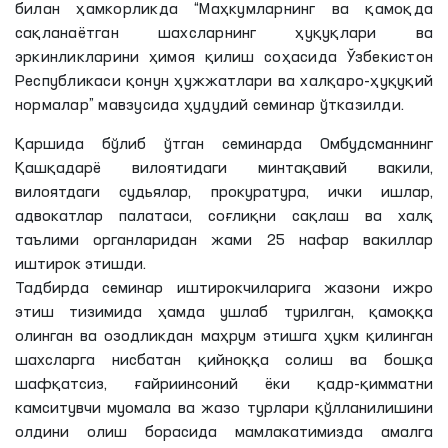
билан ҳамкорликда “Маҳкумларнинг ва қамоқда
сақланаётган шахсларнинг ҳуқуқлари ва
эркинликларини ҳимоя қилиш соҳасида Ўзбекистон
Республикаси қонун ҳужжатлари ва халқаро-ҳуқуқий
нормалар” мавзусида ҳудудий семинар ўтказилди.
Қаршида бўлиб ўтган семинарда Омбудсманнинг
Қашқадарё вилоятидаги минтақавий вакили,
вилоятдаги судьялар, прокуратура, ички ишлар,
адвокатлар палатаси, соғлиқни сақлаш ва халқ
таълими органларидан жами 25 нафар вакиллар
иштирок этишди.
Тадбирда семинар иштирокчиларига жазони ижро
этиш тизимида ҳамда ушлаб турилган, қамоққа
олинган ва озодликдан маҳрум этишга ҳукм қилинган
шахсларга нисбатан қийноққа солиш ва бошқа
шафқатсиз, ғайриинсоний ёки қадр-қимматни
камситувчи муомала ва жазо турлари қўлланилишини
олдини олиш борасида мамлакатимизда амалга