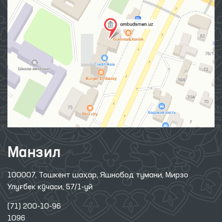
Манзил
100007, Тошкент шаҳар, Яшнобод тумани, Мирзо
Улуғбек кўчаси, 57/1-уй
(71) 200-10-96
1096