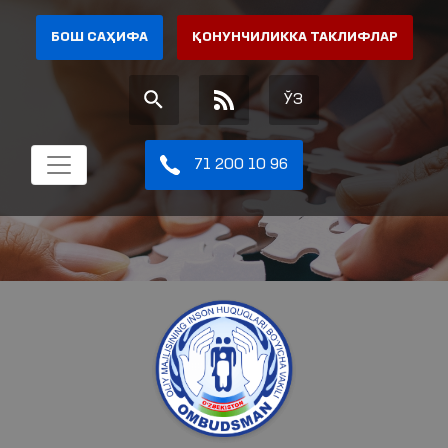
БОШ САҲИФА
ҚОНУНЧИЛИККА ТАКЛИФЛАР
ЎЗ
71 200 10 96