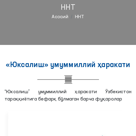
ННТ
Aсосий
ННТ
«Юксалиш» умуммиллий ҳаракати
“Юксалиш” умуммиллий ҳаракати Ўзбекистон
тараққиётига бефарқ бўлмаган барча фуқаролар