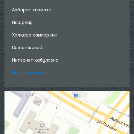
Ахборот хизмати
Нашрлар
Халқаро ҳамкорлик
Савол-жавоб
Интернет қабулхона
Сайт харитаси