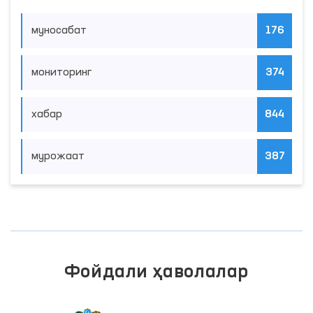
муносабат
176
мониторинг
374
хабар
844
мурожаат
387
Фойдали ҳаволалар