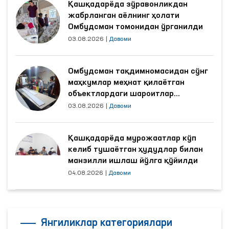
Қашқадарёда зўравонликдан
жабрланган аёлнинг ҳолати
Омбудсман томонидан ўрганилди
03.08.2026
|
Давоми
Омбудсман тақдимномасидан сўнг
маҳкумлар меҳнат қилаётган
объектлардаги шароитлар
яхшиланди
03.08.2026
|
Давоми
Қашқадарёда мурожаатлар кўп
келиб тушаётган ҳудудлар билан
манзилли ишлаш йўлга қўйилди
04.08.2026
|
Давоми
Янгиликлар категориялари