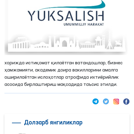
хорижда истиқомат қилаётган ватандошлар, бизнес
ҳамжамияти, академик доира вакилларини амалга
оширилаётган ислоҳотлар атрофида ихтиёрийлик
асосида бирлаштириш мақсадида таъсис этилди.
Долзарб янгиликлар