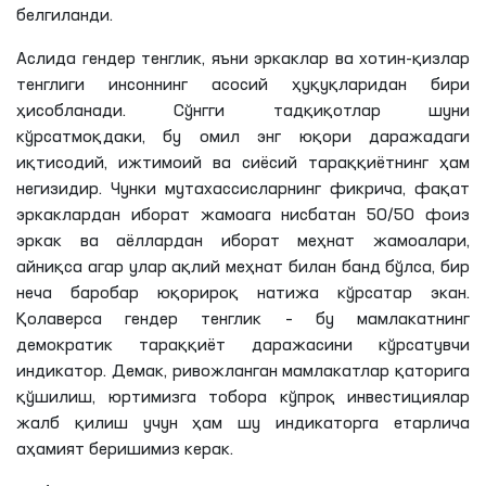
белгиланди.
Аслида гендер тенглик, яъни эркаклар ва хотин-қизлар
тенглиги инсоннинг асосий ҳуқуқларидан бири
ҳисобланади. Сўнгги тадқиқотлар шуни
кўрсатмоқдаки, бу омил энг юқори даражадаги
иқтисодий, ижтимоий ва сиёсий тараққиётнинг ҳам
негизидир. Чунки мутахассисларнинг фикрича, фақат
эркаклардан иборат жамоага нисбатан 50/50 фоиз
эркак ва аёллардан иборат меҳнат жамоалари,
айниқса агар улар ақлий меҳнат билан банд бўлса, бир
неча баробар юқорироқ натижа кўрсатар экан.
Қолаверса гендер тенглик – бу мамлакатнинг
демократик тараққиёт даражасини кўрсатувчи
индикатор. Демак, ривожланган мамлакатлар қаторига
қўшилиш, юртимизга тобора кўпроқ инвестициялар
жалб қилиш учун ҳам шу индикаторга етарлича
аҳамият беришимиз керак.