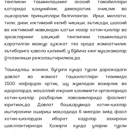
тенгликни таъминлашнинг асосий тамойиллари
қаторида қонунийлик, демократия, очиқлик ва
ошкоралик принциплари белгиланган. Ирқи, миллати,
тили, дини, ижтимоий келиб чиқиши, эътиқоди, шахсий
ва ижтимоий мавқеидан қатъи назар хотин-қизлар ва
эркакларнинг ҳақиқий тенглигини таъминлашга
қаратилган мазкур ҳужжат тез орада жамоатчилик
эътиборига ҳавола қилиниб, у бўйича кенг муҳокамалар
ўтказилиши режалаштирилмоқда.
Таъкидлаш жоизки, бугунги кунда турли даражадаги
давлат ва жамоат ташкилотлари тизимида
1500 нафардан ортиқ, шу жумладан вазирлик ва
идораларда, маҳаллий ижроия ҳокимияти органларида
хотин-қизлар раҳбарлик лавозимларида фаолият
юритмоқда. Давлат бошқарувида хотин-қизлар
иштирокини ошириш мақсадида 6 мингдан зиёд фаол
хотин-қизлардан иборат кадрлар захираси
шакллантирилди. Ҳозирги кунда уларни турли