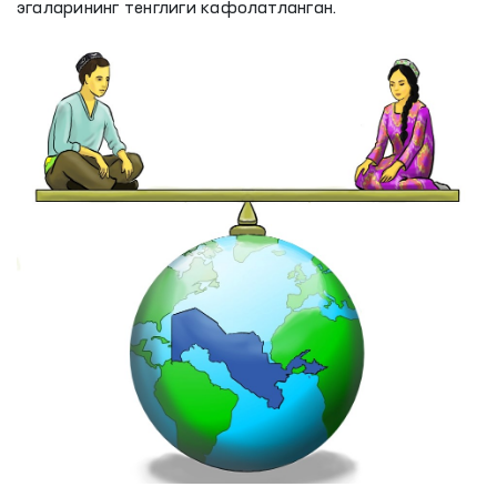
эгаларининг тенглиги кафолатланган.