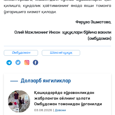
қилишга, кундалик ҳаётимизнинг янада яхши томонга
ўзгаришига хизмат қилади.
Феруза Эшматова,
Олий Мажлиснинг Инсон ҳуқуқлари бўйича вакили
(омбудсман)
Омбудсман
Шахсий ҳуқуқ
Долзарб янгиликлар
Қашқадарёда зўравонликдан
жабрланган аёлнинг ҳолати
Омбудсман томонидан ўрганилди
03.08.2026
|
Давоми