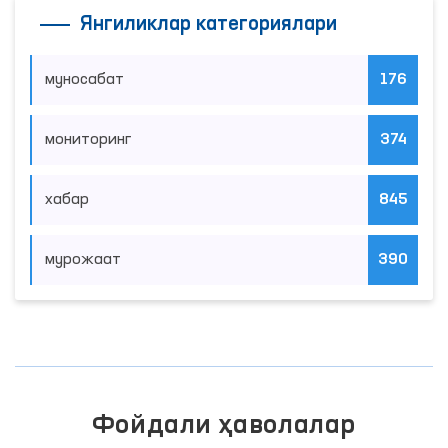
Янгиликлар категориялари
муносабат
176
мониторинг
374
хабар
845
мурожаат
390
Фойдали ҳаволалар