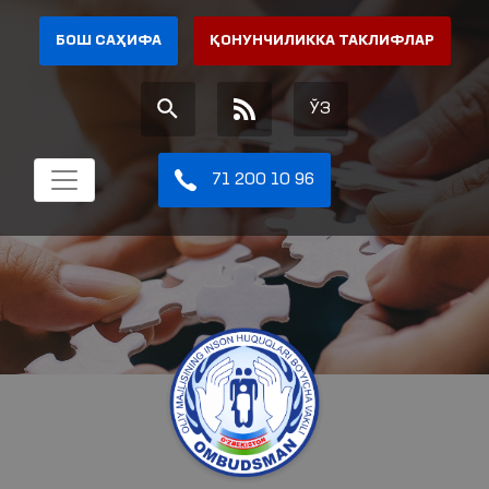
БОШ САҲИФА
ҚОНУНЧИЛИККА ТАКЛИФЛАР
ЎЗ
71 200 10 96