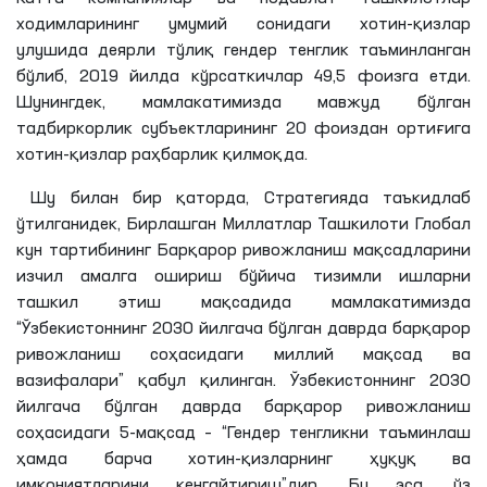
ходимларининг умумий сонидаги хотин-қизлар
улушида деярли тўлиқ гендер тенглик таъминланган
бўлиб, 2019 йилда кўрсаткичлар 49,5 фоизга етди.
Шунингдек, мамлакатимизда мавжуд бўлган
тадбиркорлик субъектларининг 20 фоиздан ортиғига
хотин-қизлар раҳбарлик қилмоқда.
Шу билан бир қаторда, Стратегияда таъкидлаб
ўтилганидек, Бирлашган Миллатлар Ташкилоти Глобал
кун тартибининг Барқарор ривожланиш мақсадларини
изчил амалга ошириш бўйича тизимли ишларни
ташкил этиш мақсадида мамлакатимизда
“Ўзбекистоннинг 2030 йилгача бўлган даврда барқарор
ривожланиш соҳасидаги миллий мақсад ва
вазифалари” қабул қилинган. Ўзбекистоннинг 2030
йилгача бўлган даврда барқарор ривожланиш
соҳасидаги 5-мақсад – “Гендер тенгликни таъминлаш
ҳамда барча хотин-қизларнинг ҳуқуқ ва
имкониятларини кенгайтириш”дир. Бу эса, ўз