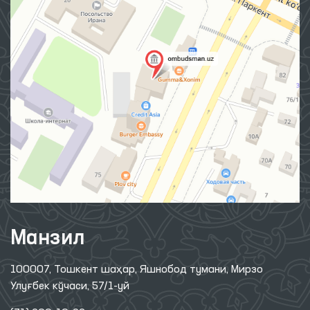
Манзил
100007, Тошкент шаҳар, Яшнобод тумани, Мирзо
Улуғбек кўчаси, 57/1-уй