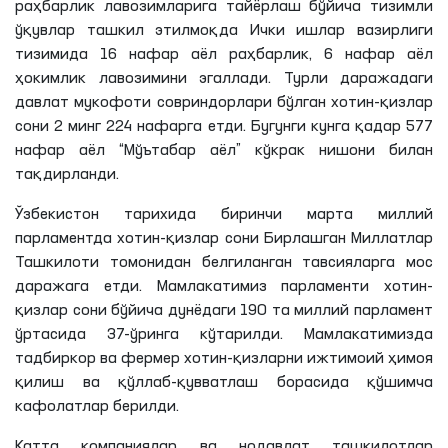
раҳбарлик лавозимларига тайёрлаш бўйича тизимли
ўқувлар ташкил этилмоқда Ички ишлар вазирлиги
тизимида 16 нафар аёл раҳбарлик, 6 нафар аёл
ҳокимлик лавозимини эгаллади. Турли даражадаги
давлат мукофоти совриндорлари бўлган хотин-қизлар
сони 2 минг 224 нафарга етди. Бугунги кунга қадар 577
нафар аёл “Мўътабар аёл” кўкрак нишони билан
тақдирланди.
Ўзбекистон тарихида биринчи марта миллий
парламентда хотин-қизлар сони Бирлашган Миллатлар
Ташкилоти томонидан белгиланган тавсияларга мос
даражага етди. Мамлакатимиз парламенти хотин-
қизлар сони бўйича дунёдаги 190 та миллий парламент
ўртасида 37-ўринга кўтарилди. Мамлакатимизда
тадбиркор ва фермер хотин-қизларни ижтимоий ҳимоя
қилиш ва қўллаб-қувватлаш борасида қўшимча
кафолатлар берилди.
Катта компаниялар ва нодавлат ташкилотлар