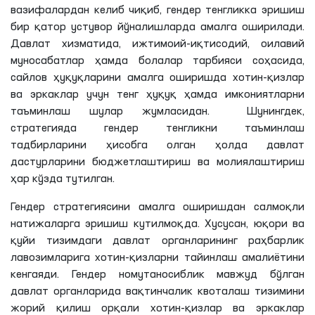
вазифалардан келиб чиқиб, гендер тенгликка эришиш
бир қатор устувор йўналишларда амалга оширилади.
Давлат хизматида, ижтимоий-иқтисодий, оилавий
муносабатлар ҳамда болалар тарбияси соҳасида,
сайлов ҳуқуқларини амалга оширишда хотин-қизлар
ва эркаклар учун тенг ҳуқуқ ҳамда имкониятларни
таъминлаш шулар жумласидан. Шунингдек,
стратегияда гендер тенгликни таъминлаш
тадбирларини ҳисобга олган ҳолда давлат
дастурларини бюджетлаштириш ва молиялаштириш
ҳар кўзда тутилган.
Гендер стратегиясини амалга оширишдан салмоқли
натижаларга эришиш кутилмоқда. Хусусан, юқори ва
қуйи тизимдаги давлат органларининг раҳбарлик
лавозимларига хотин-қизларни тайинлаш амалиётини
кенгаяди. Гендер номутаносиблик мавжуд бўлган
давлат органларида вақтинчалик квоталаш тизимини
жорий қилиш орқали хотин-қизлар ва эркаклар