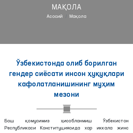
МАҚОЛА
Aсосий
Мақола
Ўзбекистонда олиб борилган
гендер сиёсати инсон ҳуқуқлари
кафолатланишининг муҳим
мезони
Бош қомусимиз ҳисобланмиш Ўзбекистон
Республикаси Конституциясида хар иккала жинс