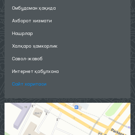
Омбудсман ҳақида
Ахборот хизмати
Нашрлар
Халқаро ҳамкорлик
Савол-жавоб
Интернет қабулхона
Сайт харитаси