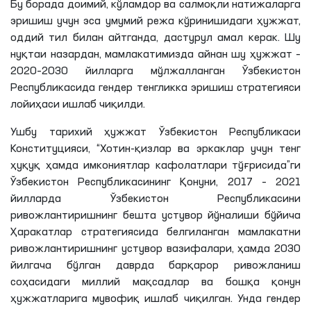
Бу борада доимий, кўламдор ва салмоқли натижаларга
эришиш учун эса умумий режа кўринишидаги ҳужжат,
оддий тил билан айтганда, дастурул амал керак. Шу
нуқтаи назардан, мамлакатимизда айнан шу ҳужжат –
2020–2030 йилларга мўлжалланган Ўзбекистон
Республикасида гендер тенгликка эришиш стратегияси
лойиҳаси ишлаб чиқилди.
Ушбу тарихий ҳужжат Ўзбекистон Республикаси
Конституцияси, “Хотин-қизлар ва эркаклар учун тенг
ҳуқуқ ҳамда имкониятлар кафолатлари тўғрисида”ги
Ўзбекистон Республикасининг Қонуни, 2017 – 2021
йилларда Ўзбекистон Республикасини
ривожлантиришнинг бешта устувор йўналиши бўйича
Ҳаракатлар стратегиясида белгиланган мамлакатни
ривожлантиришнинг устувор вазифалари, ҳамда 2030
йилгача бўлган даврда барқарор ривожланиш
соҳасидаги миллий мақсадлар ва бошқа қонун
ҳужжатларига мувофиқ ишлаб чиқилган. Унда гендер