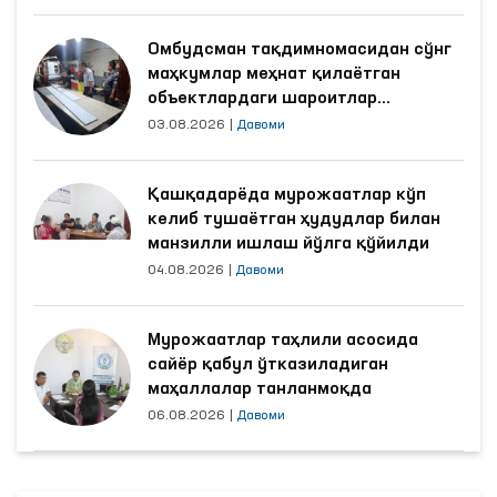
Омбудсман тақдимномасидан сўнг
маҳкумлар меҳнат қилаётган
объектлардаги шароитлар
яхшиланди
03.08.2026
|
Давоми
Қашқадарёда мурожаатлар кўп
келиб тушаётган ҳудудлар билан
манзилли ишлаш йўлга қўйилди
04.08.2026
|
Давоми
Мурожаатлар таҳлили асосида
сайёр қабул ўтказиладиган
маҳаллалар танланмоқда
06.08.2026
|
Давоми