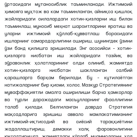
ўртасидаги мутаносиблик таъминланади. Ижтимоий
ҳимояга муҳтож ва кам таъминланган, айниқса қишлоқ
жойларидаги оилалардаги хотин-қизларни иш билан
таъминлаш, муносиб меҳнат шароитларини яратиш ва
уларни ижтимоий қўллаб-қувватлаш борасидаги
ишларнинг самарадорлигини ошириш, шунингдек ўзини
ўзи банд қилишга эришилади. Энг асосийси – хотин-
қизларга нисбатан иш жойларидаги тазйиқ ва
зўравонлик ҳолатларининг олди олиниб, жамиятда
хотин-қизларга нисбатан шаклланган салбий
қарашларга барҳам берилади. Бу – кутилаётган
натижаларнинг бир қисми, холос. Мазкур Стратегиянинг
муваффақиятли амалга оширилиши барча ҳамкорлар
ва турли даражадаги масъулларнинг фаоллигини
талаб қилади. Белгиланган даврда Стратегия
мақсадларига эришиш аввало мамлакатимизнинг
ижтимоий-иқтисодий ва сиёсий тараққиётини
жадаллаштириш, демакки халқ фаровонлигини
юксалтиришга, жамиятдаги кўплаб муаммоларни ҳал