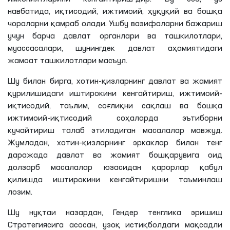
навбатида, иқтисодий, ижтимоий, ҳуқуқий ва бошқа
чораларни қамраб олади. Ушбу вазифаларни бажариш
учун барча давлат органлари ва ташкилотлари,
муассасалари, шунингдек давлат аҳамиятидаги
жамоат ташкилотлари масъул.
Шу билан бирга, хотин-қизларнинг давлат ва жамият
қурилишидаги иштирокини кенгайтириш, ижтимоий-
иқтисодий, таълим, соғлиқни сақлаш ва бошқа
ижтимоий-иқтисодий соҳаларда эътиборни
кучайтириш талаб этиладиган масалалар мавжуд.
Жумладан, хотин-қизларнинг эркаклар билан тенг
даражада давлат ва жамият бошқарувига оид
долзарб масалалар юзасидан қарорлар қабул
қилишда иштирокини кенгайтиришни таъминлаш
лозим.
Шу нуқтаи назардан, Гендер тенглика эришиш
Стратегиясига асосан, узоқ истиқболдаги мақсадли