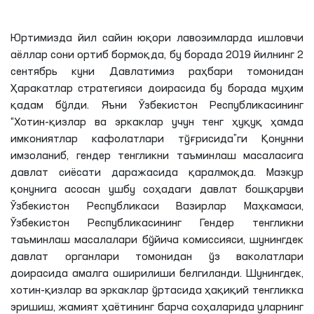
Юртимизда йил сайин юқори лавозимларда ишловчи
аёллар сони ортиб бормоқда, бу борада 2019 йилнинг 2
сентябрь куни Давлатимиз раҳбари томонидан
Ҳаракатлар стратегияси доирасида бу борада муҳим
қадам бўлди. Яъни Ўзбекистон Республикасининг
“Хотин-қизлар ва эркаклар учун тенг ҳуқуқ ҳамда
имкониятлар кафолатлари тўғрисида”ги Қонунни
имзоланиб, гендер тенгликни таъминлаш масаласига
давлат сиёсати даражасида қаралмоқда. Мазкур
қонунига асосан ушбу соҳадаги давлат бошқаруви
Ўзбекистон Республикаси Вазирлар Маҳкамаси,
Ўзбекистон Республикасининг Гендер тенгликни
таъминлаш масалалари бўйича комиссияси, шунингдек
давлат органлари томонидан ўз ваколатлари
доирасида амалга оширилиши белгиланди. Шунингдек,
хотин-қизлар ва эркаклар ўртасида ҳақиқий тенгликка
эришиш, жамият ҳаётининг барча соҳаларида уларнинг