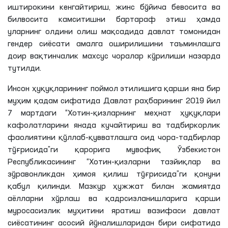
иштирокини кенгайтириш, жинс бўйича бевосита ва
билвосита камситишни бартараф этиш ҳамда
уларнинг олдини олиш мақсадида давлат томонидан
гендер сиёсати амалга оширилишини таъминлашга
доир вақтинчалик махсус чоралар кўрилиши назарда
тутилди.
Инсон ҳуқуқларининг поймол этилишига қарши яна бир
муҳим қадам сифатида Давлат раҳбарининг 2019 йил
7 мартдаги “Хотин-қизларнинг меҳнат ҳуқуқлари
кафолатларини янада кучайтириш ва тадбиркорлик
фаолиятини қўллаб-қувватлашга оид чора-тадбирлар
тўғрисида”ги қарорига мувофиқ Ўзбекистон
Республикасининг “Хотин-қизларни тазйиқлар ва
зўравонликдан ҳимоя қилиш тўғрисида”ги қонуни
қабул қилинди. Мазкур ҳужжат билан жамиятда
аёлларни хўрлаш ва қадрсизланишларига қарши
муросасизлик муҳитини яратиш вазифаси давлат
сиёсатининг асосий йўналишларидан бири сифатида