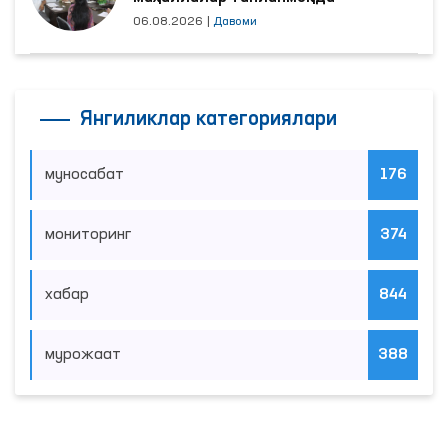
06.08.2026
|
Давоми
Янгиликлар категориялари
муносабат
176
мониторинг
374
хабар
844
мурожаат
388