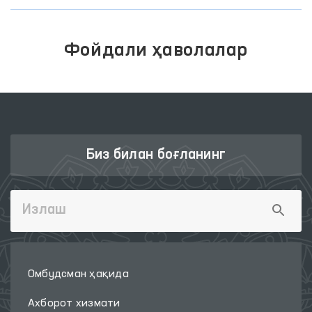
Фойдали ҳаволалар
Биз билан боғланинг
Омбудсман ҳақида
Ахборот хизмати