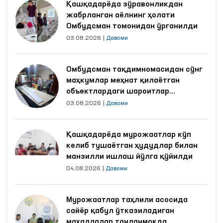
Қашқадарёда зўравонликдан
жабрланган аёлнинг ҳолати
Омбудсман томонидан ўрганилди
03.08.2026
|
Давоми
Омбудсман тақдимномасидан сўнг
маҳкумлар меҳнат қилаётган
объектлардаги шароитлар
яхшиланди
03.08.2026
|
Давоми
Қашқадарёда мурожаатлар кўп
келиб тушаётган ҳудудлар билан
манзилли ишлаш йўлга қўйилди
04.08.2026
|
Давоми
Мурожаатлар таҳлили асосида
сайёр қабул ўтказиладиган
маҳаллалар танланмоқда