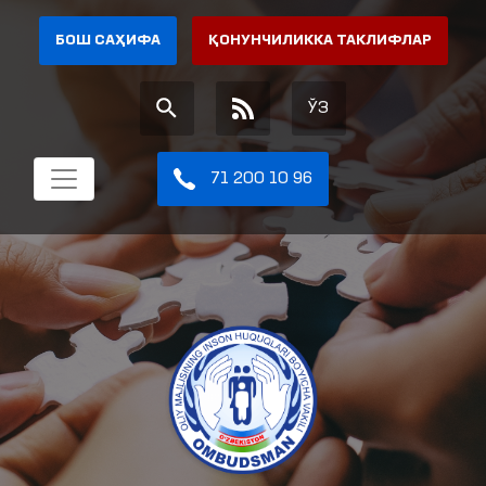
БОШ САҲИФА
ҚОНУНЧИЛИККА ТАКЛИФЛАР
ЎЗ
71 200 10 96