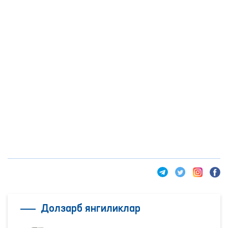
Долзарб янгиликлар