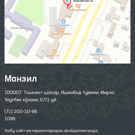
Манзил
100007, Тошкент шаҳар, Яшнобод тумани, Мирзо
Улуғбек кўчаси, 57/1-уй
(71) 200-10-96
1096
Ушбу сайт материалларидан фойдаланганда,