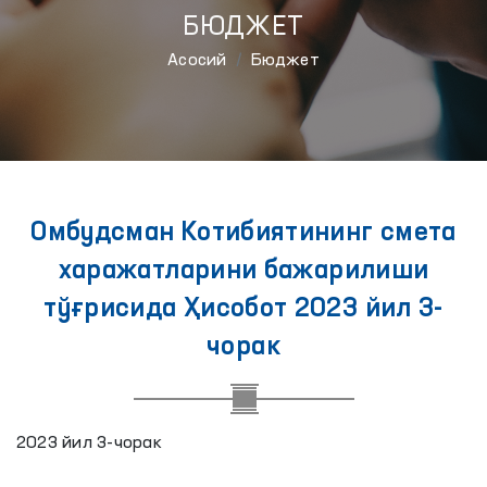
БЮДЖЕТ
Aсосий
Бюджет
Омбудсман Котибиятининг смета
харажатларини бажарилиши
тўғрисида Ҳисобот 2023 йил 3-
чорак
2023 йил 3-чорак