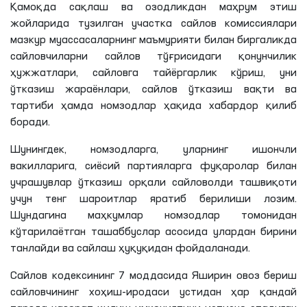
Қамоқда сақлаш ва озодликдан маҳрум этиш
жойларида тузилган участка сайлов комиссиялари
мазкур муассасаларнинг маъмурияти билан биргаликда
сайловчиларни сайлов тўғрисидаги қонунчилик
ҳужжатлари, сайловга тайёргарлик кўриш, уни
ўтказиш жараёнлари, сайлов ўтказиш вақти ва
тартиби ҳамда номзодлар ҳақида хабардор қилиб
боради.
Шунингдек, номзодларга, уларнинг ишончли
вакилларига, сиёсий партияларга фуқаролар билан
учрашувлар ўтказиш орқали сайловолди ташвиқоти
учун тенг шароитлар яратиб берилиши лозим.
Шундагина маҳкумлар номзодлар томонидан
кўтарилаётган ташаббуслар асосида улардан бирини
танлайди ва сайлаш ҳуқуқидан фойдаланади.
Сайлов кодексининг 7 моддасида Яширин овоз бериш
сайловчининг хоҳиш-иродаси устидан ҳар қандай