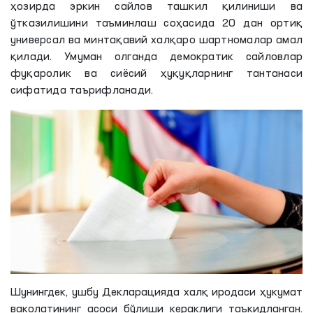
ҳозирда эркин сайлов ташкил қилиниши ва
ўтказилишини таъминлаш соҳасида 20 дан ортиқ
универсал ва минтақавий халқаро шартномалар амал
қилади. Умуман олганда демократик сайловлар
фуқаролик ва сиёсий ҳуқуқларнинг тантанаси
сифатида таърифланади.
Шунингдек, ушбу Декларацияда халқ иродаси ҳукумат
ваколатининг асоси бўлиши кераклиги таъкидланган.