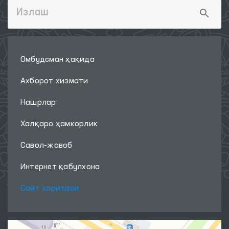
Омбудсман ҳақида
Ахборот хизмати
Нашрлар
Халқаро ҳамкорлик
Савол-жавоб
Интернет қабулхона
Сайт харитаси