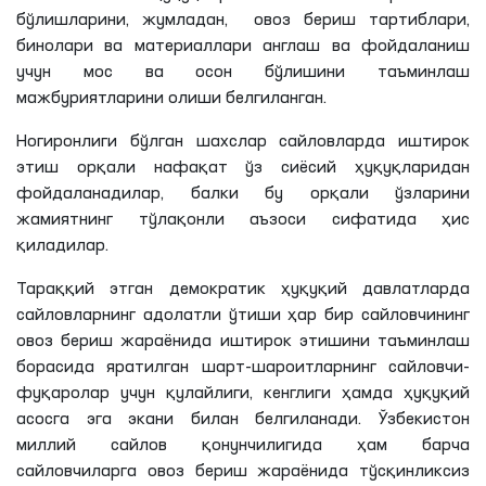
бўлишларини, жумладан, овоз бериш тартиблари,
бинолари ва материаллари англаш ва фойдаланиш
учун мос ва осон бўлишини таъминлаш
мажбуриятларини олиши белгиланган.
Ногиронлиги бўлган шахслар сайловларда иштирок
этиш орқали нафақат ўз сиёсий ҳуқуқларидан
фойдаланадилар, балки бу орқали ўзларини
жамиятнинг тўлақонли аъзоси сифатида ҳис
қиладилар.
Тараққий этган демократик ҳуқуқий давлатларда
сайловларнинг адолатли ўтиши ҳар бир сайловчининг
овоз бериш жараёнида иштирок этишини таъминлаш
борасида яратилган шарт-шароитларнинг сайловчи-
фуқаролар учун қулайлиги, кенглиги ҳамда ҳуқуқий
асосга эга экани билан белгиланади. Ўзбекистон
миллий сайлов қонунчилигида ҳам барча
сайловчиларга овоз бериш жараёнида тўсқинликсиз