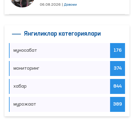
06.08.2026
|
Давоми
Янгиликлар категориялари
муносабат
176
мониторинг
374
хабар
844
мурожаат
389