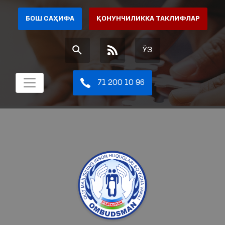
БОШ САҲИФА
ҚОНУНЧИЛИККА ТАКЛИФЛАР
ЎЗ
71 200 10 96