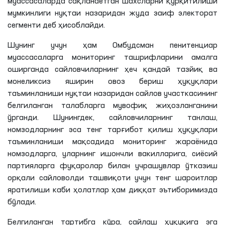
муассасаларда сақланаётган шахсларни қўрқитилиши
мумкинлиги нуқтаи назаридан жуда заиф электорат
сегменти деб ҳисоблайди.
Шунинг учун ҳам Омбудсман пенитенциар
муассасаларга мониторинг ташрифларини амалга
оширганда сайловчиларнинг ҳеч қандай тазйиқ ва
монеликсиз яширин овоз бериш ҳуқуқлари
таъминланиши нуқтаи назаридан сайлов участкасининг
белгиланган талабларга мувофиқ жиҳозланганини
ўрганди. Шунингдек, сайловчиларнинг танлаш,
номзодларнинг эса тенг тарғибот қилиш ҳуқуқлари
таъминланиши мақсадида мониторинг жараёнида
номзодларга, уларнинг ишончли вакилларига, сиёсий
партияларга фуқаролар билан учрашувлар ўтказиш
орқали сайловолди ташвиқоти учун тенг шароитлар
яратилиши каби ҳолатлар ҳам диққат эътиборимизда
бўлади.
Белгиланган тартибга кўра, сайлаш ҳуқуқига эга