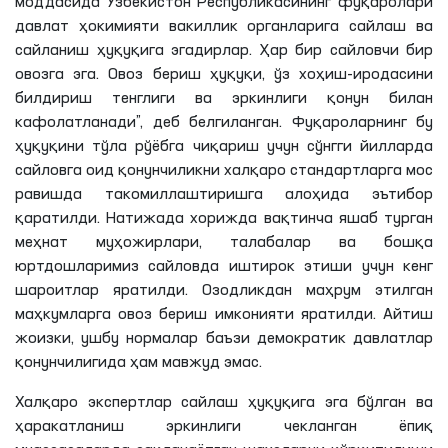
моддасида Ўзбекистон Республикасининг фуқаролари
давлат ҳокимияти вакиллик органларига сайлаш ва
сайланиш ҳуқуқига эгадирлар. Ҳар бир сайловчи бир
овозга эга. Овоз бериш ҳуқуқи, ўз хоҳиш-иродасини
билдириш тенглиги ва эркинлиги қонун билан
кафолатланади”, деб белгиланган. Фуқароларнинг бу
ҳуқуқини тўла рўёбга чиқариш учун сўнгги йилларда
сайловга оид қонунчиликни халқаро стандартларга мос
равишда такомиллаштиришга алоҳида эътибор
қаратилди. Натижада хорижда вақтинча яшаб турган
меҳнат муҳожирлари, талабалар ва бошқа
юртдошларимиз сайловда иштирок этиши учун кенг
шароитлар яратилди. Озодликдан маҳрум этилган
маҳкумларга овоз бериш имконияти яратилди. Айтиш
жоизки, ушбу нормалар баъзи демократик давлатлар
қонунчилигида ҳам мавжуд эмас.
Халқаро экспертлар сайлаш ҳуқуқига эга бўлган ва
ҳаракатланиш эркинлиги чекланган ёпиқ