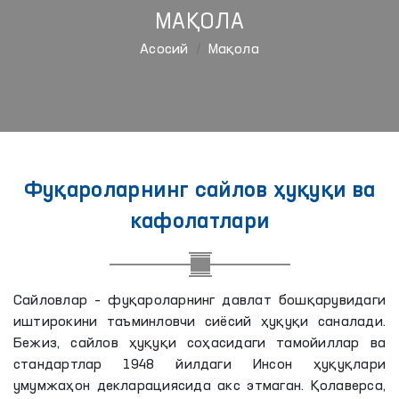
МАҚОЛА
Aсосий
Мақола
Фуқароларнинг сайлов ҳуқуқи ва
кафолатлари
Сайловлар – фуқароларнинг давлат бошқарувидаги
иштирокини таъминловчи сиёсий ҳуқуқи саналади.
Бежиз, сайлов ҳуқуқи соҳасидаги тамойиллар ва
стандартлар 1948 йилдаги Инсон ҳуқуқлари
умумжаҳон декларациясида акс этмаган. Қолаверса,