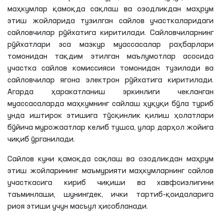
маҳкумлар қамоқда сақлаш ва озодликдан маҳрум
этиш жойларида тузилган сайлов участкаларидаги
сайловчилар рўйхатига киритилади. Сайловчиларнинг
рўйхатлари эса мазкур муассасалар раҳбарлари
томонидан тақдим этилган маълумотлар асосида
участка сайлов комиссияси томонидан тузилади ва
сайловчилар ягона электрон рўйхатига киритилади.
Агарда ҳаракатланиш эркинлиги чекланган
муассасаларда маҳкумнинг сайлаш ҳуқуқи бўла туриб
унда иштирок этишига тўсқинлик қилиш ҳолатлари
бўйича мурожаатлар келиб тушса, улар дарҳол жойига
чиқиб ўрганилади.
Сайлов куни қамоқда сақлаш ва озодликдан маҳрум
этиш жойларининг маъмурияти маҳкумларнинг сайлов
участкасига кириб чиқиши ва хавфсизлигини
таъминлаши, шунингдек, ички тартиб-қоидаларига
риоя этиши учун масъул ҳисобланади.