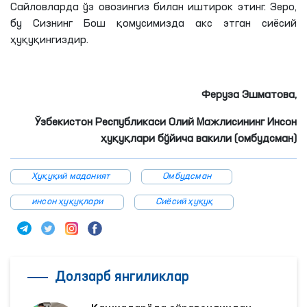
Сайловларда ўз овозингиз билан иштирок этинг. Зеро,
бу Сизнинг Бош қомусимизда акс этган сиёсий
ҳуқуқингиздир.
Феруза
Эшматова
,
Ўзбекистон Республикаси Олий Мажлисининг Инсон
ҳуқуқлари бўйича вакили (омбудсман)
Ҳуқуқий маданият
Омбудсман
инсон ҳуқуқлари
Сиёсий ҳуқуқ
Долзарб янгиликлар