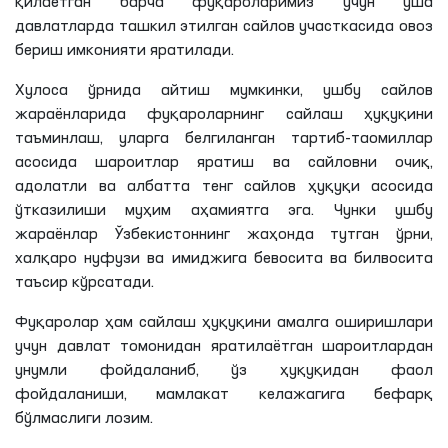
қилаётган барча фуқароларимиз учун ўша
давлатларда ташкил этилган сайлов участкасида овоз
бериш имконияти яратилади.
Хулоса ўрнида айтиш мумкинки, ушбу сайлов
жараёнларида фуқароларнинг сайлаш ҳуқуқини
таъминлаш, уларга белгиланган тартиб-таомиллар
асосида шароитлар яратиш ва сайловни очиқ,
адолатли ва албатта тенг сайлов ҳуқуқи асосида
ўтказилиши муҳим аҳамиятга эга. Чунки ушбу
жараёнлар Ўзбекистоннинг жаҳонда тутган
ўрни
,
халқаро нуфузи ва
имиджига
бевосита ва билвосита
таъсир кўрсатади.
Фуқаролар ҳам сайлаш ҳуқуқини амалга оширишлари
учун давлат томонидан яратилаётган шароитлардан
унумли фойдаланиб, ўз ҳуқуқидан фаол
фойдаланиши, мамлакат келажагига бефарқ
бўлмаслиги лозим.