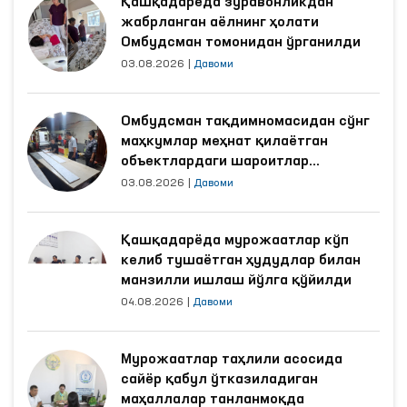
Қашқадарёда зўравонликдан
жабрланган аёлнинг ҳолати
Омбудсман томонидан ўрганилди
03.08.2026
|
Давоми
Омбудсман тақдимномасидан сўнг
маҳкумлар меҳнат қилаётган
объектлардаги шароитлар
яхшиланди
03.08.2026
|
Давоми
Қашқадарёда мурожаатлар кўп
келиб тушаётган ҳудудлар билан
манзилли ишлаш йўлга қўйилди
04.08.2026
|
Давоми
Мурожаатлар таҳлили асосида
сайёр қабул ўтказиладиган
маҳаллалар танланмоқда