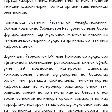
тарзда назорат қилиш имкониятини истисно этадиган
тегишли шароитларни яратиш орқали таъминланиши
белгиланган.
Таъкидлаш
лозимки
, Ўзбекистон Республикасининг
Сайлов кодексида Ўзбекистон Республикасининг барча
фуқароларининг, шу жумладан, жисмоний имконияти
чекланган шахсларнинг ҳуқуқ ва эркинликлар тенглиги
кафолатланган.
Шунингдек, Ўзбекистон БМТнинг Ногиронлар ҳуқуқлари
тўғрисидаги конвенцияни ратификация қилган бўлиб,
унинг 29 моддасида иштирокчи давлатлар
ногиронларнинг сиёсий ҳуқуқларини ва бошқалар
билан тенг равишда фойдаланиш имкониятларини
кафолатлаши ва ногиронлар бошқалар билан тенг
равишда сиёсий ва ижтимоий ҳаётда бевосита ёки
эркин сайланган вакиллари орқали самарали ва ҳар
тарафлама иштирок этишлари, шу жумладан сайлаш
ва сайланиш ҳуқуқлари ва имкониятларига эга