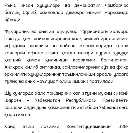
Яъни, инсон ҳуқуқлари ва демократия чамбарчас
боғлиқ бўлиб, сайловлар демократиянинг марказида
бўлади.
Фуқаролик ва сиёсий ҳуқуқлар тўғрисидаги халқаро
Пактда ҳам сайлов жараёни халқ сиёсий иродасининг
ифодаси эканлиги ва сайлов жараёнларида турли
ғояларни ифода этиш ҳамда илгари суриш ҳуқуқи
қатъий ҳимоя қилиниши кераклиги белгиланган.
Аниқроқ қилиб айтганда, сайловчиларнинг сўз ва фикр
эркинлиги ҳуқуқларининг таъминланиши орқали уларга
тўлиқ ва аниқ маълумот олиш имкони яратилади.
Шу кунларда халқ тақдирини ҳал этувчи муҳим сиёсий
жараён – Ўзбекистон Республикаси Президенти
сайлови олди дунё ҳамжамияти эътибори Ўзбекистонга
қаратилган.
Қайд этиш лозимки, Конституциямизнинг 128-