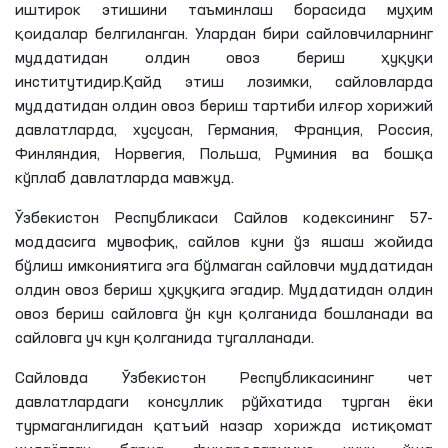
иштирок этишини таъминлаш борасида муҳим
қоидалар белгиланган. Улардан бири сайловчиларнинг
муддатидан олдин овоз бериш ҳуқуқи
институтидир.Қайд этиш
лозимки
, сайловларда
муддатидан олдин овоз бериш тартиби илғор хорижий
давлатларда, хусусан, Германия, Франция, Россия,
Финляндия
, Норвегия, Польша, Руминия ва бошқа
кўплаб давлатларда мавжуд.
Ўзбекистон Республикаси Сайлов кодексининг 57-
моддасига мувофиқ, сайлов куни ўз яшаш жойида
бўлиш имкониятига эга бўлмаган сайловчи муддатидан
олдин овоз бериш ҳуқуқига эгадир. Муддатидан олдин
овоз бериш сайловга ўн кун қолганида бошланади ва
сайловга уч кун қолганида тугалланади.
Сайловда Ўзбекистон Республикасининг чет
давлатлардаги консуллик рўйхатида турган ёки
турмаганлигидан қатъий назар хорижда истиқомат