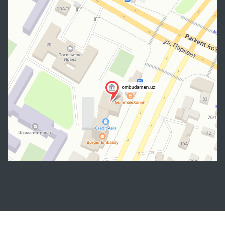
Манзил