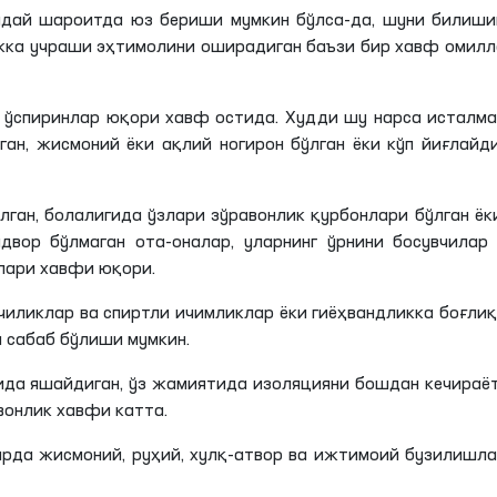
ндай шароитда юз бериши мумкин бўлса-
да
, шуни билиши
ликка учраши эҳтимолини оширадиган баъзи бир хавф омил
а ўспиринлар юқори хавф остида. Худди шу нарса исталма
ан, жисмоний ёки ақлий ногирон бўлган ёки кўп йиғлайд
ган, болалигида ўзлари зўравонлик қурбонлари бўлган ёк
двор бўлмаган ота-оналар, уларнинг
ўрнини
босувчилар 
лари хавфи юқори.
чиликлар ва спиртли ичимликлар ёки гиёҳвандликка боғли
 сабаб бўлиши мумкин.
ида яшайдиган, ўз жамиятида изоляцияни бошдан кечираё
вонлик хавфи катта.
арда жисмоний, руҳий, хулқ-атвор ва ижтимоий бузилишл