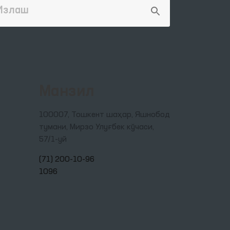
Манзил
100007, Тошкент шаҳар, Яшнобод
тумани, Мирзо Улуғбек кўчаси,
57/1-уй
(71) 200-10-96
1096