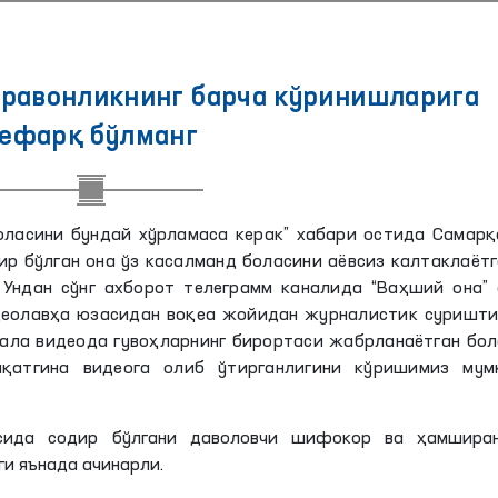
ўравонликнинг барча кўринишларига
ефарқ бўлманг
ласини бундай хўрламаса керак” хабари остида Самарқ
 бўлган она ўз касалманд боласини аёвсиз калтаклаёт
 Ундан сўнг ахборот телеграмм каналида “Ваҳший она” 
идеолавҳа юзасидан воқеа жойидан журналистик суришти
кала видеода гувоҳларнинг бирортаси жабрланаётган бо
қатгина видеога олиб ўтирганлигини кўришимиз мумк
асида содир бўлгани даволовчи шифокор ва ҳамширан
иги
яънада
ачинарли.