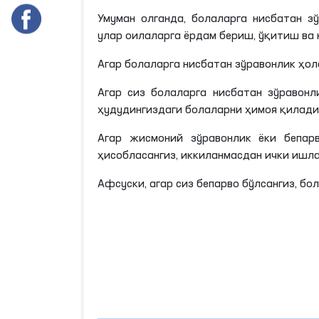
Умуман олганда, болаларга нисбатан з
улар оилаларга ёрдам бериш, ўқитиш ва
Aгар болаларга нисбатан зўравонлик ҳол
Aгар сиз болаларга нисбатан зўравонл
ҳудудингиздаги болаларни ҳимоя
қилади
Aгар жисмоний зўравонлик ёки бепар
ҳисобласангиз, иккиланмасдан ички ишла
Aфсуски, агар сиз бепарво бўлсангиз, бо