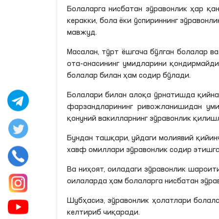
Болаларга нисбатан зўравонлик ҳар қа
керакки, бола ёки ўспириннинг зўравон
мавжуд.
Масалан, тўрт ёшгача бўлган болалар в
ота-онасининг умидларини қондирмайдиг
болалар билан ҳам содир бўлади.
Болалари билан алоқа ўрнатишда қийнал
фарзандларининг ривожланишидан уми
қонуний вакилларнинг зўравонлик қилиш
Бундан ташқари, уйдаги молиявий қийин
хавф омиллари зўравонлик содир этишга
Ва ниҳоят, оиладаги зўравонлик шароит
оилаларда ҳам болаларга нисбатан зўра
Шубҳасиз, зўравонлик ҳолатлари болал
келтириб чиқаради.