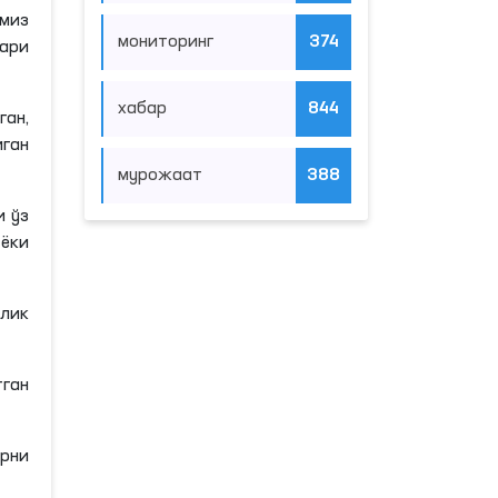
миз
мониторинг
374
лари
хабар
844
ган,
иган
мурожаат
388
и ўз
ёки
қлик
тган
арни