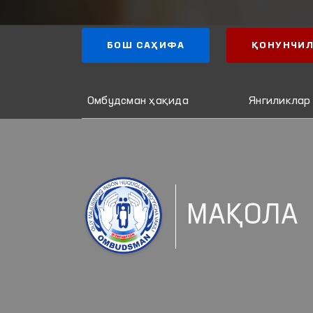
БОШ САҲИФА
ҚОНУНЧИЛ
Омбудсман ҳақида
Янгиликлар
МАҚОЛА