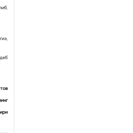
либ,
гиз,
 деб
тов
нинг
дири