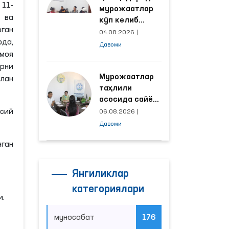
11-
мурожаатлар
 ва
кўп келиб
ган
тушаётган
04.08.2026
|
рда,
ҳудудлар
Давоми
билан
имоя
манзилли
арни
ишлаш йўлга
Мурожаатлар
лан
қўйилди
таҳлили
асосида сайёр
қабул
ссий
06.08.2026
|
ўтказиладиган
Давоми
маҳаллалар
ган
танланмоқда
Янгиликлар
категориялари
и.
муносабат
176