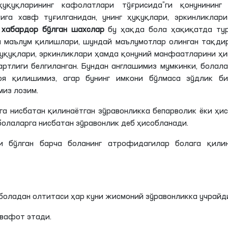
ҳуқуқларининг кафолатлари тўғрисида”
ги
қонунининг 
ига хавф туғилганидан, унинг ҳуқуқлари, эркинликлари
н
хабардор бўлган шахслар
бу ҳақда бола ҳақиқатда тур
а маълум қилишлари, шундай маълумотлар олинган тақди
ҳуқуқлари, эркинликлари ҳамда қонуний манфаатларини ҳ
артлиги
белгиланган. Бундан англашимиз мумкинки, болал
моя қилишимиз, агар бунинг имкони бўлмаса
зўдлик
би
из лозим.
а нисбатан қилинаётган зўравонликка бепарволик ёки ҳи
олаларга нисбатан зўравонлик деб ҳисобланади.
ҳи бўлган барча боланинг атрофидагилар болага қилин
 боладан олтитаси ҳар куни жисмоний зўравонликка учрайд
 вафот этади.