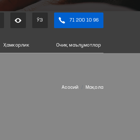
ЎЗ
71 200 10 96
Ҳамкорлик
Очиқ маълумотлар
Aсосий
Мақола