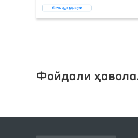
Бола ҳуқуқлари
Фойдали ҳавола