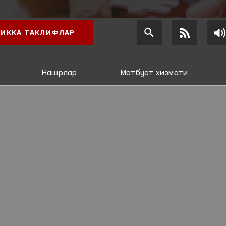
ИККА ТАКЛИФЛАР
Нашрлар
Матбуот хизмати