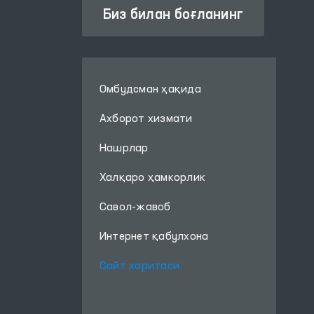
Биз билан боғланинг
Омбудсман ҳақида
Ахборот хизмати
Нашрлар
Халқаро ҳамкорлик
Савол-жавоб
Интернет қабулхона
Сайт харитаси