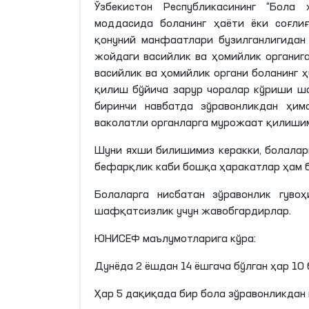
Ўзбекистон Республикасининг “Бола 
моддасида боланинг ҳаёти ёки соғлиғ
қонуний манфаатлари бузилганлигида
жойдаги васийлик ва ҳомийлик органиг
васийлик ва ҳомийлик органи боланинг 
қилиш бўйича зарур чоралар кўриши
ш
биринчи навбатда зўравонликдан ҳи
ваколатли органларга мурожаат қилишим
Шуни яхши билишимиз керакки, болаларг
бефарқлик каби бошқа ҳаракатлар ҳам б
Болаларга нисбатан зўравонлик гуво
шафқатсизлик учун
жавобгардирлар
.
ЮНИСЕФ
маълумотларига кўра:
Дунёда 2 ёшдан 14 ёшгача бўлган ҳар 10
Ҳар 5 дақиқада бир бола зўравонликдан