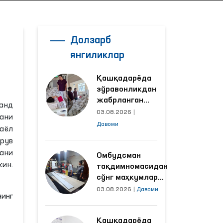
Долзарб
янгиликлар
Қашқадарёда
зўравонликдан
жабрланган
анд
аёлнинг ҳолати
03.08.2026
|
гани
Омбудсман
Давоми
аёл
томонидан
рув
ўрганилди
лани
Омбудсман
ин.
тақдимномасидан
сўнг маҳкумлар
меҳнат қилаётган
03.08.2026
|
Давоми
инг
объектлардаги
шароитлар
Қашқадарёда
яхшиланди