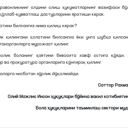
ўравонликнинг олдини олиш ҳукуматларнинг вазифаси бў
 қўллаб-қувватлаш дастурларини яратиши керак.
атини билсангиз нима қилиш керак?
ик қилингани ҳолатини билсангиз ёки унга шубҳа қилсан
ганорганларга
мурожаат қилинг.
волик боланинг ҳаётини бевосита хавф остига
қўяди
,
р ва прокуратура органларига қўнғироқ қилинг.
лаларга нисбатан зўрлик йўқолмайди.
Саттор
Рахма
Олий Мажлис Инсон ҳуқуқлари бўйича вакил котибияти
Бола ҳуқуқларини таъминлаш сектори му