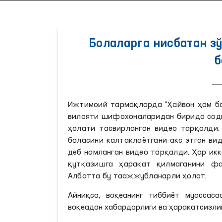
Болаларга нисбатан з
б
Ижтимоий тармоқларда “Ҳайвон ҳам бо
вилояти шифохоналаридан бирида содир
ҳолати тасвирланган видео тарқалди.
боласини калтаклаётгани акс этган в
деб номланган видео тарқалди. Ҳар ик
қутқазишга ҳаракат қилмаганини фа
Албатта бу таажжубланарли ҳолат.
Айниқса, воқеанинг тиббиёт муассас
воқеадан хабардорлиги ва ҳаракатсизл