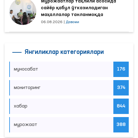
Мурожаатлар таҳлили асосида
сайёр қабул ўтказиладиган
маҳаллалар танланмоқда
06.08.2026
|
Давоми
Янгиликлар категориялари
муносабат
176
мониторинг
374
хабар
844
мурожаат
388