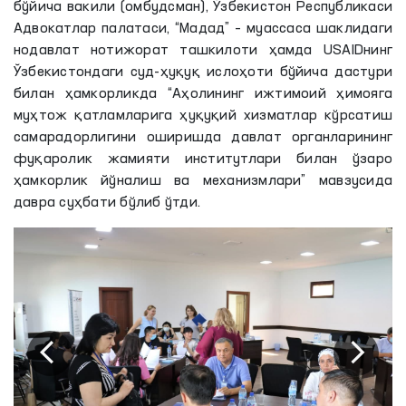
бўйича вакили (омбудсман), Ўзбекистон Республикаси
Адвокатлар палатаси, “Мадад” – муассаса шаклидаги
нодавлат нотижорат ташкилоти ҳамда USAIDнинг
Ўзбекистондаги суд-ҳуқуқ ислоҳоти бўйича дастури
билан ҳамкорликда “Аҳолининг ижтимоий ҳимояга
муҳтож қатламларига ҳуқуқий хизматлар кўрсатиш
самарадорлигини оширишда давлат органларининг
фуқаролик жамияти институтлари билан ўзаро
ҳамкорлик йўналиш ва механизмлари” мавзусида
давра суҳбати бўлиб ўтди.