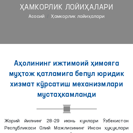
ҲАМКОРЛИК ЛОЙИҲАЛАРИ
Aсосий
Ҳамкорлик лойиҳалари
Аҳолининг ижтимоий ҳимояга
муҳтож қатламига бепул юридик
хизмат кўрсатиш механизмлари
мустаҳкамланди
Жорий йилнинг 28-29 июнь кунлари Ўзбекистон
Республикаси Олий Мажлисининг Инсон ҳуқуқлари