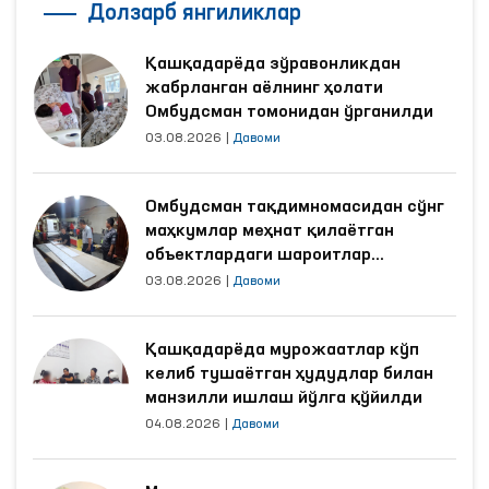
Долзарб янгиликлар
Қашқадарёда зўравонликдан
жабрланган аёлнинг ҳолати
Омбудсман томонидан ўрганилди
03.08.2026
|
Давоми
Омбудсман тақдимномасидан сўнг
маҳкумлар меҳнат қилаётган
объектлардаги шароитлар
яхшиланди
03.08.2026
|
Давоми
Қашқадарёда мурожаатлар кўп
келиб тушаётган ҳудудлар билан
манзилли ишлаш йўлга қўйилди
04.08.2026
|
Давоми