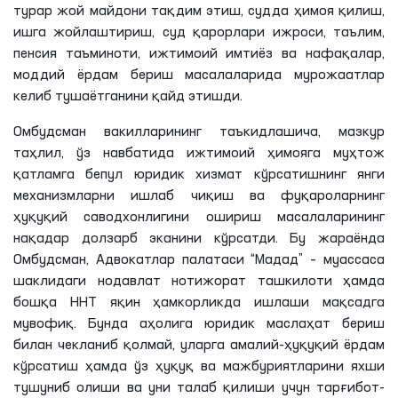
турар жой майдони тақдим этиш, судда ҳимоя қилиш,
ишга жойлаштириш, суд қарорлари ижроси, таълим,
пенсия таъминоти, ижтимоий имтиёз ва нафақалар,
моддий ёрдам бериш масалаларида мурожаатлар
келиб тушаётганини қайд этишди.
Омбудсман вакилларининг таъкидлашича, мазкур
таҳлил, ўз навбатида ижтимоий ҳимояга муҳтож
қатламга бепул юридик хизмат кўрсатишнинг янги
механизмларни ишлаб чиқиш ва фуқароларнинг
ҳуқуқий саводхонлигини ошириш масалаларининг
нақадар долзарб эканини кўрсатди. Бу жараёнда
Омбудсман, Адвокатлар палатаси “Мадад” – муассаса
шаклидаги нодавлат нотижорат ташкилоти ҳамда
бошқа ННТ яқин ҳамкорликда ишлаши мақсадга
мувофиқ. Бунда аҳолига юридик маслаҳат бериш
билан чекланиб қолмай, уларга амалий-ҳуқуқий ёрдам
кўрсатиш ҳамда ўз ҳуқуқ ва мажбуриятларини яхши
тушуниб олиши ва уни талаб қилиши учун тарғибот-