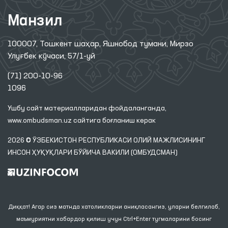
Манзил
100007, Тошкент шаҳар, Яшнобод тумани, Мирзо
Улуғбек кўчаси, 57/1-уй
(71) 200-10-96
1096
Ушбу сайт материалларидан фойдаланганда,
www.ombudsman.uz
сайтига боғланиш керак
2026 © ЎЗБЕКИСТОН РЕСПУБЛИКАСИ ОЛИЙ МАЖЛИСИНИНГ
ИНСОН ҲУҚУҚЛАРИ БЎЙИЧА ВАКИЛИ (ОМБУДСМАН)
Диққат! Агар сиз матнда хатоликларни аниқласангиз, уларни белгилаб,
маъмуриятни хабардор қилиш учун Ctrl+Enter тугмаларини босинг