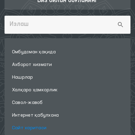
Биз билан боғланинг
Омбудсман ҳақида
Ахборот хизмати
Нашрлар
Халқаро ҳамкорлик
Савол-жавоб
Интернет қабулхона
Сайт харитаси