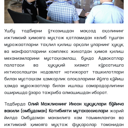
Ушбу тадбирни ўтказишдан мақсад аҳолининг
ижтимоий ҳимояга муҳтож қатламидан келиб тушган
мурожаатларни таҳлил қилиш орқали уларнинг ҳуқуқ
ва манфаатларини комплекс жихатдан ҳимоя қилиш
механизмларини мустаҳкамлаш, бунда Адвокатлар
палатаси ва ҳуқуқий хизмат кўрсатишга
ихтисослашган нодавлат нотижорат ташкилотлари
билан мустаҳкам ҳамкорлик алоқаларини йўлга қўйиш
ҳамда мурожаатлар билан ишлаш самарадорлигини
оширишда ўзаро тажриба алмашишдан иборат.
Тадбирда
Олий Мажлиснинг Инсон ҳуқуқлари бўйича
вакили (омбудсман) Котибияти мутахассислари
жорий
йилда Омбудсман манзилига кам таъминланган ва
ижтимоий ҳимояга муҳтож фуқаролар томонидан