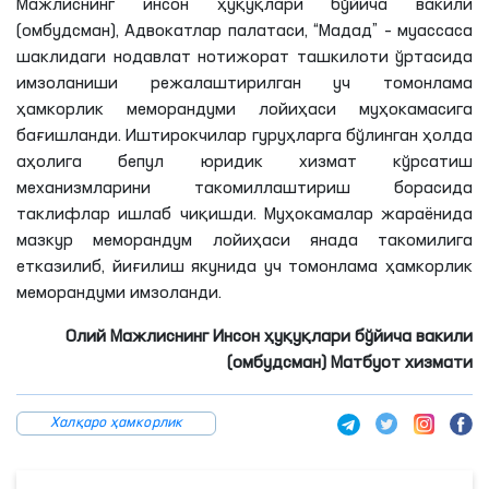
Мажлиснинг инсон ҳуқуқлари бўйича вакили
(омбудсман), Адвокатлар палатаси, “Мадад” – муассаса
шаклидаги нодавлат нотижорат ташкилоти ўртасида
имзоланиши режалаштирилган уч томонлама
ҳамкорлик меморандуми лойиҳаси муҳокамасига
бағишланди. Иштирокчилар гуруҳларга бўлинган ҳолда
аҳолига бепул юридик хизмат кўрсатиш
механизмларини такомиллаштириш борасида
таклифлар ишлаб чиқишди. Муҳокамалар жараёнида
мазкур меморандум лойиҳаси янада такомилига
етказилиб, йиғилиш якунида уч томонлама ҳамкорлик
меморандуми имзоланди.
Олий Мажлиснинг Инсон ҳуқуқлари бўйича вакили
(омбудсман) Матбуот хизмати
Халқаро ҳамкорлик