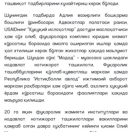
ташвиқот тадбирларини кучайтириш керак бўлади.
Шунингдек тадбирда Адлия вазирлиги бошқарма
бошлиғи ўринбосари, Адвокатлар палатаси раиси,
USAIDнинг “Ҳуқуқий ислоҳотлар” дастури маслаҳатчиси
ҳам сўз олиб, фуқаролара комплекс юридик хизмат
кўрсатиш борасида амалга оширилган ишлар ҳамда
ҳал этилиши керак бўлган жихатлар ҳақида маълумот
беришди. Шундан сўнг, “Мадад” – муассаса шаклидаги
нодавлат нотижорат ташкилоти, Фуқаролик
ташаббусларини қўллаб-қувватлаш маркази ҳамда
Республика “Истиқболли авлод” ижтимоий ахборот
маркази раҳбарлари ҳам сўзга чиқиб, аҳолига ҳуқуқий
ёрдам кўрсатиш борасидаги фаолиятлари ҳақида
маъруза қилишди.
20 га яқин фуқаролик жамияти институтлари ва
нодавлат нотижорат ташкилотлари вакилларини
қамраб олган давра суҳбатининг кейинги қисми Олий