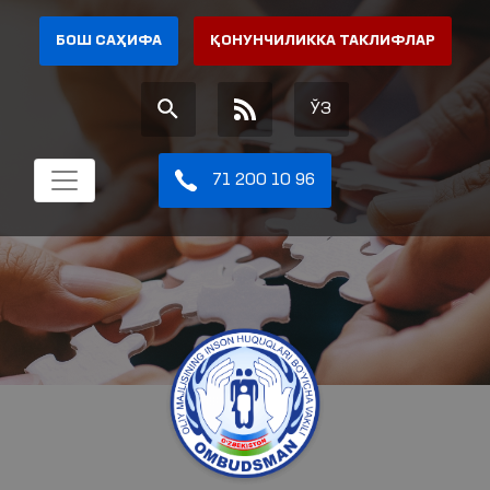
БОШ САҲИФА
ҚОНУНЧИЛИККА ТАКЛИФЛАР
ЎЗ
71 200 10 96