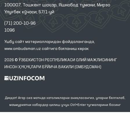
100007, Тошкент шаҳар, Яшнобод тумани, Мирзо
Улуғбек кўчаси, 57/1-уй
(71) 200-10-96
1096
Ушбу сайт материалларидан фойдаланганда,
www.ombudsman.uz
сайтига боғланиш керак
2026 © ЎЗБЕКИСТОН РЕСПУБЛИКАСИ ОЛИЙ МАЖЛИСИНИНГ
ИНСОН ҲУҚУҚЛАРИ БЎЙИЧА ВАКИЛИ (ОМБУДСМАН)
Диққат! Агар сиз матнда хатоликларни аниқласангиз, уларни белгилаб,
маъмуриятни хабардор қилиш учун Ctrl+Enter тугмаларини босинг