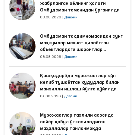
жабрланган аёлнинг ҳолати
Омбудсман томонидан ўрганилди
03.08.2026
|
Давоми
Омбудсман тақдимномасидан сўнг
маҳкумлар меҳнат қилаётган
объектлардаги шароитлар
яхшиланди
03.08.2026
|
Давоми
Қашқадарёда мурожаатлар кўп
келиб тушаётган ҳудудлар билан
манзилли ишлаш йўлга қўйилди
04.08.2026
|
Давоми
Мурожаатлар таҳлили асосида
сайёр қабул ўтказиладиган
маҳаллалар танланмоқда