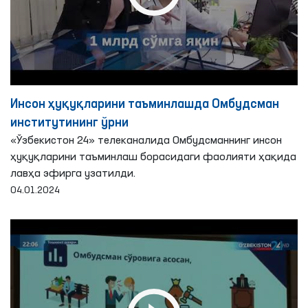
Инсон ҳуқуқларини таъминлашда Омбудсман
институтининг ўрни
«Ўзбекистон 24» телеканалида Омбудсманнинг инсон
ҳуқуқларини таъминлаш борасидаги фаолияти ҳақида
лавҳа эфирга узатилди.
04.01.2024