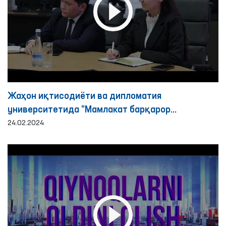
Жаҳон иқтисодиёти ва дипломатия
университетида “Мамлакат барқарор
ривожланишида инсон ҳуқуқларининг роли”
24.02.2024
мавзусида омбусдманлар билан учрашув
ташкил этилди