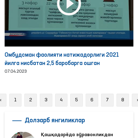
Омбудсман фаолияти натижадорлиги 2021
йилга нисбатан 2,5 баробарга ошган
07.04.2023
Previous
«
1
2
3
4
5
6
7
8
Долзарб янгиликлар
Қашқадарёда зўравонликдан