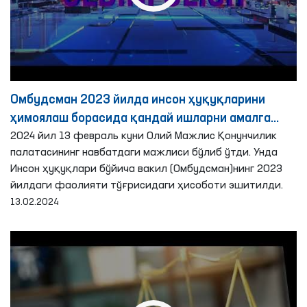
Омбудсман 2023 йилда инсон ҳуқуқларини
ҳимоялаш борасида қандай ишларни амалга
оширди?
2024 йил 13 февраль куни Олий Мажлис Қонунчилик
палатасининг навбатдаги мажлиси бўлиб ўтди. Унда
Инсон ҳуқуқлари бўйича вакил (Омбудсман)нинг 2023
йилдаги фаолияти тўғрисидаги ҳисоботи эшитилди.
13.02.2024