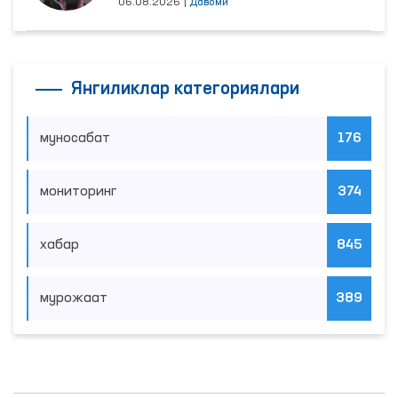
06.08.2026
|
Давоми
Янгиликлар категориялари
муносабат
176
мониторинг
374
хабар
845
мурожаат
389