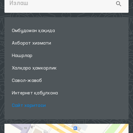
Омбудсман ҳақида
Ахборот хизмати
Нашрлар
Халқаро ҳамкорлик
Савол-жавоб
Интернет қабулхона
Сайт харитаси