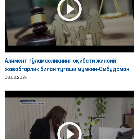
Алимент тўламасликнинг оқибати жиноий
жавобгарлик билан тугаши мумкин-Омбудсман
06.02.2024