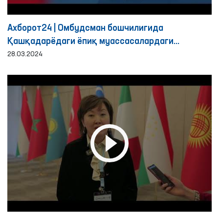
Ахборот24 | Омбудсман бошчилигида
Қашқадарёдаги ёпиқ муассасалардаги
шароитлар ўрганилди
28.03.2024