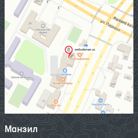
Манзил