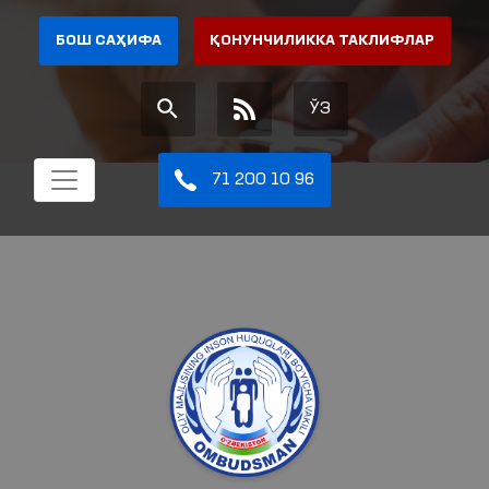
БОШ САҲИФА
ҚОНУНЧИЛИККА ТАКЛИФЛАР
ЎЗ
71 200 10 96