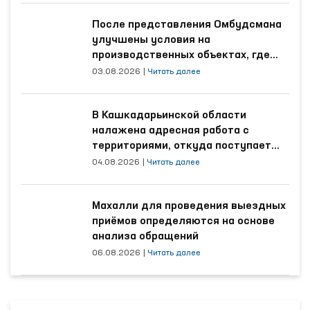
После представления Омбудсмана
улучшены условия на
производственных объектах, где
трудятся осуждённые
03.08.2026
|
Читать далее
В Кашкадарьинской области
налажена адресная работа с
территориями, откуда поступает
наибольшее количество обращений
04.08.2026
|
Читать далее
Махалли для проведения выездных
приёмов определяются на основе
анализа обращений
06.08.2026
|
Читать далее