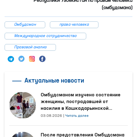
Республики Узбекистан по правам человека
(омбудсмана)
Омбудсман
права человека
Международное сотрудничество
Правовой анализ
Актуальные новости
Омбудсманом изучено состояние
женщины, пострадавшей от
насилия в Кашкадарьинской
области
03.08.2026
|
Читать далее
После представления Омбудсмана