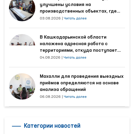
улучшены условия на
производственных объектах, где
трудятся осуждённые
03.08.2026
|
Читать далее
В Кашкадарьинской области
налажена адресная работа с
территориями, откуда поступает
наибольшее количество обращений
04.08.2026
|
Читать далее
Махалли для проведения выездных
приёмов определяются на основе
анализа обращений
06.08.2026
|
Читать далее
Категории новостей