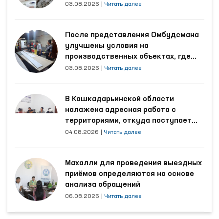
области
03.08.2026
|
Читать далее
После представления Омбудсмана
улучшены условия на
производственных объектах, где
трудятся осуждённые
03.08.2026
|
Читать далее
В Кашкадарьинской области
налажена адресная работа с
территориями, откуда поступает
наибольшее количество обращений
04.08.2026
|
Читать далее
Махалли для проведения выездных
приёмов определяются на основе
анализа обращений
06.08.2026
|
Читать далее