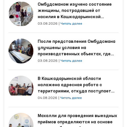
Омбудсманом изучено состояние
женщины, пострадавшей от
насилия в Кашкадарьинской
области
03.08.2026
|
Читать далее
После представления Омбудсмана
улучшены условия на
производственных объектах, где
трудятся осуждённые
03.08.2026
|
Читать далее
В Кашкадарьинской области
налажена адресная работа с
территориями, откуда поступает
наибольшее количество обращений
04.08.2026
|
Читать далее
Махалли для проведения выездных
приёмов определяются на основе