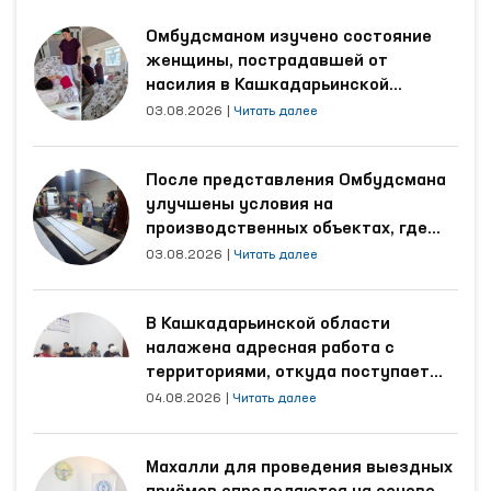
Омбудсманом изучено состояние
женщины, пострадавшей от
насилия в Кашкадарьинской
области
03.08.2026
|
Читать далее
После представления Омбудсмана
улучшены условия на
производственных объектах, где
трудятся осуждённые
03.08.2026
|
Читать далее
В Кашкадарьинской области
налажена адресная работа с
территориями, откуда поступает
наибольшее количество обращений
04.08.2026
|
Читать далее
Махалли для проведения выездных