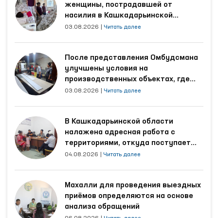
женщины, пострадавшей от
насилия в Кашкадарьинской
области
03.08.2026
|
Читать далее
После представления Омбудсмана
улучшены условия на
производственных объектах, где
трудятся осуждённые
03.08.2026
|
Читать далее
В Кашкадарьинской области
налажена адресная работа с
территориями, откуда поступает
наибольшее количество обращений
04.08.2026
|
Читать далее
Махалли для проведения выездных
приёмов определяются на основе
анализа обращений