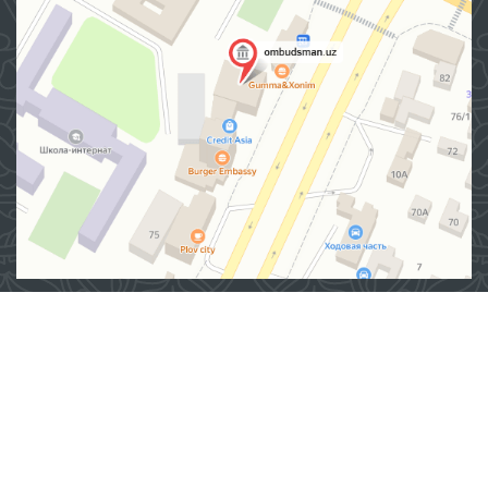
Адрес
100007, г. Ташкент, Яшнабадский район, улица Мирзо
Улугбека, дом 57/1
(71) 200-10-96
1096