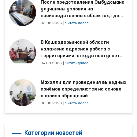
После представления Омбудсмана
улучшены условия на
производственных объектах, где
трудятся осуждённые
03.08.2026
|
Читать далее
В Кашкадарьинской области
налажена адресная работа с
территориями, откуда поступает
наибольшее количество обращений
04.08.2026
|
Читать далее
Махалли для проведения выездных
приёмов определяются на основе
анализа обращений
06.08.2026
|
Читать далее
Категории новостей