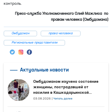
контроль.
Пресс-служба Уполномоченного Олий Мажлиса по
правам человека (Омбудсмана)
Омбудсман
права человека
Региональные представители
Актуальные новости
Омбудсманом изучено состояние
женщины, пострадавшей от
насилия в Кашкадарьинской
области
03.08.2026
|
Читать далее