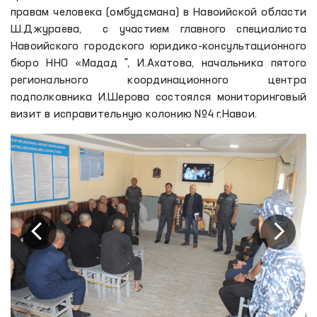
правам человека (омбудсмана) в Навоийской области
Ш.Джураева, с участием главного специалиста
Навоийского городского юридико-консультационного
бюро ННО «Мадад ", И.Ахатова, начальника пятого
регионального координационного центра
подполковника И.Шерова состоялся мониторинговый
визит в исправительную колонию №4 г.Навои.