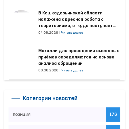
В Кашкадарьинской области
налажена адресная работа с
территориями, откуда поступает
наибольшее количество обращений
04.08.2026
|
Читать далее
Махалли для проведения выездных
приёмов определяются на основе
анализа обращений
06.08.2026
|
Читать далее
Категории новостей
позиция
176