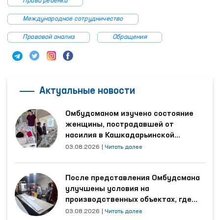
Права ребёнка
Международное сотрудничество
Правовой анализ
Обращения
Актуальные новости
Омбудсманом изучено состояние
женщины, пострадавшей от
насилия в Кашкадарьинской
области
03.08.2026
|
Читать далее
После представления Омбудсмана
улучшены условия на
производственных объектах, где
трудятся осуждённые
03.08.2026
|
Читать далее