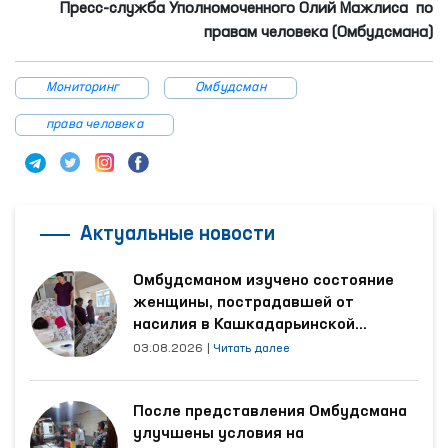
Пресс-служба Уполномоченного Олий Мажлиса по
правам человека (Омбудсмана)
Мониторинг
Омбудсман
права человека
Актуальные новости
Омбудсманом изучено состояние
женщины, пострадавшей от
насилия в Кашкадарьинской
области
03.08.2026
|
Читать далее
После представления Омбудсмана
улучшены условия на