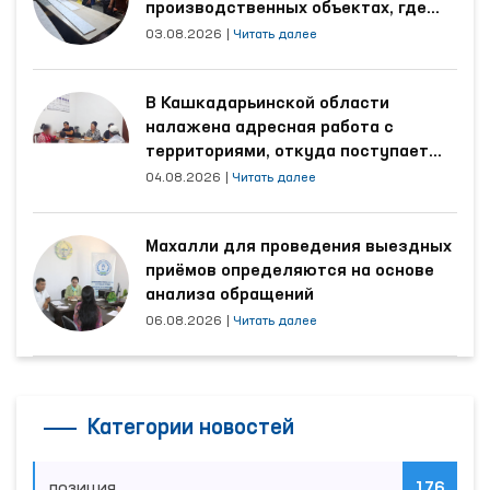
производственных объектах, где
трудятся осуждённые
03.08.2026
|
Читать далее
В Кашкадарьинской области
налажена адресная работа с
территориями, откуда поступает
наибольшее количество обращений
04.08.2026
|
Читать далее
Махалли для проведения выездных
приёмов определяются на основе
анализа обращений
06.08.2026
|
Читать далее
Категории новостей
позиция
176