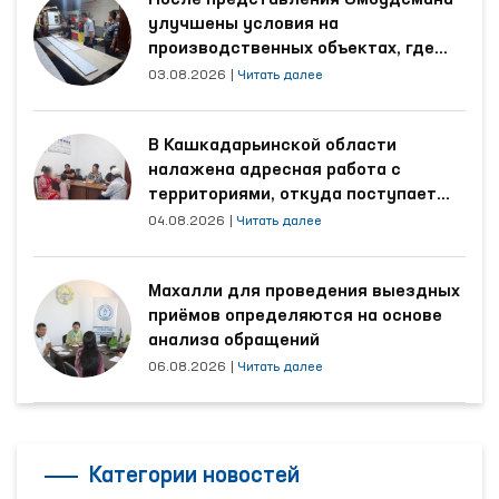
улучшены условия на
производственных объектах, где
трудятся осуждённые
03.08.2026
|
Читать далее
В Кашкадарьинской области
налажена адресная работа с
территориями, откуда поступает
наибольшее количество обращений
04.08.2026
|
Читать далее
Махалли для проведения выездных
приёмов определяются на основе
анализа обращений
06.08.2026
|
Читать далее
Категории новостей