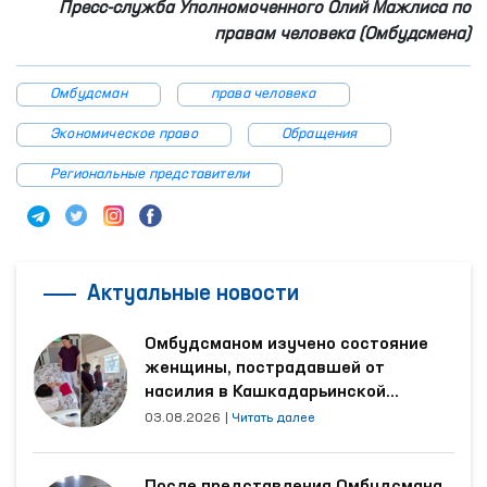
Пресс-служба Уполномоченного Олий Мажлиса по
правам человека (Омбудсмена)
Омбудсман
права человека
Экономическое право
Обращения
Региональные представители
Актуальные новости
Омбудсманом изучено состояние
женщины, пострадавшей от
насилия в Кашкадарьинской
области
03.08.2026
|
Читать далее
После представления Омбудсмана