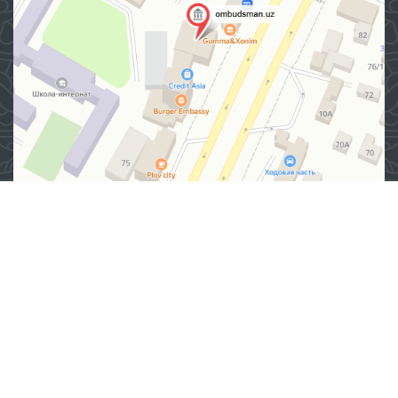
Адрес
100007, г. Ташкент, Яшнабадский район, улица Мирзо
Улугбека, дом 57/1
(71) 200-10-96
1096
При использовании материалов с этого сайта ссылка
на сайт