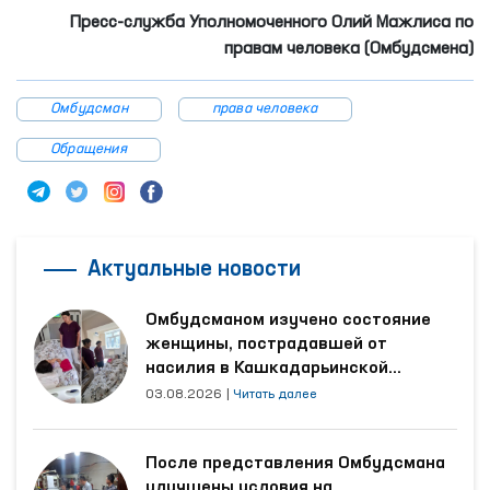
Пресс-служба Уполномоченного
Олий Мажлиса по
правам человека (Омбудсмена)
Омбудсман
права человека
Обращения
Актуальные новости
Омбудсманом изучено состояние
женщины, пострадавшей от
насилия в Кашкадарьинской
области
03.08.2026
|
Читать далее
После представления Омбудсмана
улучшены условия на