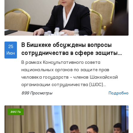
В Бишкеке обсуждены вопросы
25
сотрудничества в сфере защиты
Июн
прав человека
В рамках Консультативного совета
национальных органов по защите прав
человека государств – членов Шанхайской
организации сотрудничества (ШОС)
Уполномоченный Олий Мажлиса Республики
899 Просмотры
Подробно
Узбекистан по правам человека (омбудсман)
Феруза Эшматова приняла участие во встрече
весть
Торага Жогорку Кенеша Кыргызской
Республики Марлена Маматалиева с
представителями институтов по правам