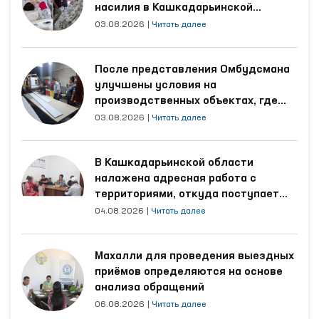
насилия в Кашкадарьинской
области
03.08.2026
|
Читать далее
После представления Омбудсмана
улучшены условия на
производственных объектах, где
трудятся осуждённые
03.08.2026
|
Читать далее
В Кашкадарьинской области
налажена адресная работа с
территориями, откуда поступает
наибольшее количество обращений
04.08.2026
|
Читать далее
Махалли для проведения выездных
приёмов определяются на основе
анализа обращений
06.08.2026
|
Читать далее