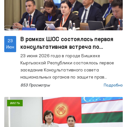
человека государств – членов ШОС.
В рамках ШОС состоялась первая
23
консультативная встреча по
Июн
вопросам прав человека
23 июня 2026 года в городе Бишкеке
Кыргызской Республики состоялось первое
заседание Консультативного совета
национальных органов по защите прав
человека государств — членов Шанхайской
853 Просмотры
Подробно
организации сотрудничества (ШОС).
весть