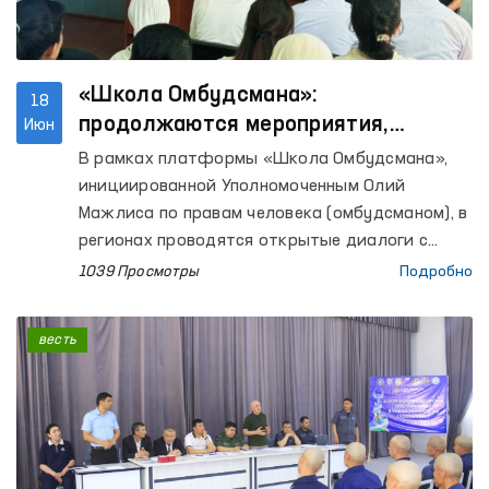
опьянения (вытрезвителей) в Касанском и
Мубарекском районах, а также Центра
социально-правовой помощи
несовершеннолетним УВД Кашкадарьинской
«Школа Омбудсмана»:
18
области.
продолжаются мероприятия,
Июн
направленные на повышение
В рамках платформы «Школа Омбудсмана»,
правовой осведомлённости
инициированной Уполномоченным Олий
населения
Мажлиса по правам человека (омбудсманом), в
регионах проводятся открытые диалоги с
населением, направленные на повышение его
1039 Просмотры
Подробно
правовой осведомлённости.
весть