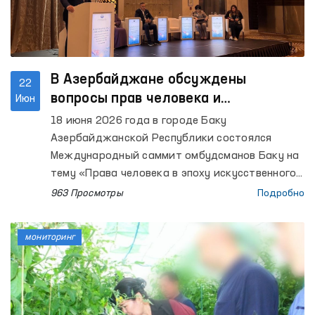
В Азербайджане обсуждены
22
вопросы прав человека и
Июн
искусственного интеллекта
18 июня 2026 года в городе Баку
Азербайджанской Республики состоялся
Международный саммит омбудсманов Баку на
тему «Права человека в эпоху искусственного
интеллекта: возможности, риски и
963 Просмотры
Подробно
обязательства».
мониторинг