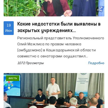
Какие недостатки были выявлены в
19
закрытых учреждениях
Июн
Кашкадарьинской области?
Региональный представитель Уполномоченного
Олий Мажлиса по правам человека
(омбудсмана) в Кашкадарьинской области
совместно с сенаторами осуществил
мониторинговые посещения Следственного
1072 Просмотры
Подробно
изолятора № 5, исправительных колоний № 2
и № 10, колонии-поселения № 33, изоляторов
весть
временного содержания (ИВС) органов
внутренних дел Камашинского и Касанского
районов, а также города Карши, межрайонных
пунктов оказания медицинской помощи лицам,
находящимся в состоянии алкогольного