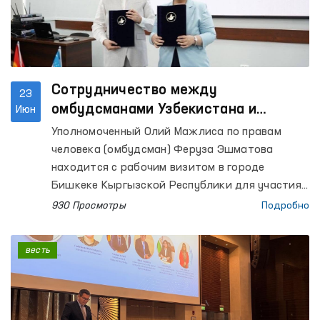
Сотрудничество между
23
омбудсманами Узбекистана и
Июн
Кыргызстана выходит на новый
Уполномоченный Олий Мажлиса по правам
уровень
человека (омбудсман) Феруза Эшматова
находится с рабочим визитом в городе
Бишкеке Кыргызской Республики для участия
в Консультативной встрече национальных
930 Просмотры
Подробно
органов по защите прав человека государств –
членов ШОС.
весть