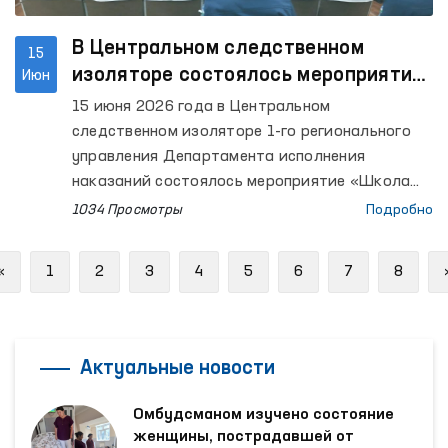
В Центральном следственном
15
изоляторе состоялось мероприятие
Июн
«Школа Омбудсмана»
15 июня 2026 года в Центральном
следственном изоляторе 1-го регионального
управления Департамента исполнения
наказаний состоялось мероприятие «Школа
Омбудсмана», направленное на продвижение
1034 Просмотры
Подробно
принципа «Абсолютной недопустимости
пыток».
Previous
«
1
2
3
4
5
6
7
8
Актуальные новости
Омбудсманом изучено состояние
женщины, пострадавшей от