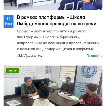
В рамках платформы «Школа
17
Омбудсмана» проводятся встречи с
Июн
осуждёнными
Продолжаются мероприятия в рамках
платформы «Школа Омбудсмана»,
направленные на повышение правовых знаний
и навыков лиц, содержащихся в закрытых
учреждениях с ограничением свободы
1131 Просмотры
Подробно
передвижения.
весть