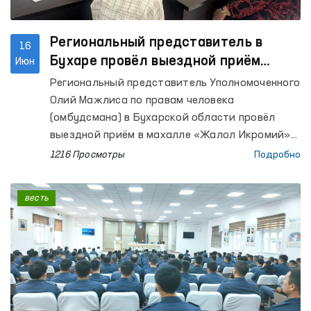
Региональный представитель в
16
Бухаре провёл выездной приём
Июн
граждан
Региональный представитель Уполномоченного
Олий Мажлиса по правам человека
(омбудсмана) в Бухарской области провёл
выездной приём в махалле «Жалол Икромий»
города Бухары с целью рассмотрения
1216 Просмотры
Подробно
обращений граждан.
весть