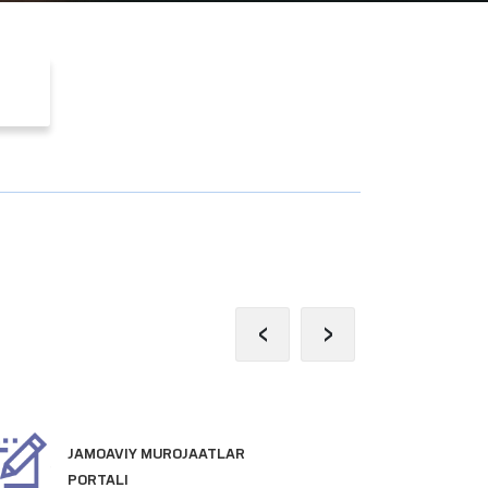
‹
›
JAMOAVIY MUROJAATLAR
PR
PORTALI
VE