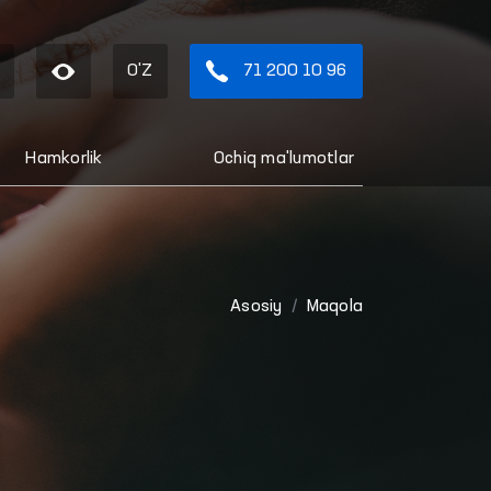
O'Z
71 200 10 96
Hamkorlik
Ochiq ma'lumotlar
Asosiy
Maqola