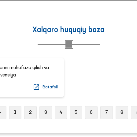
Xalqaro huquqiy baza
larini muhofaza qilish va
nvensiya
Batafsil
Previous
«
1
2
3
4
5
6
7
8