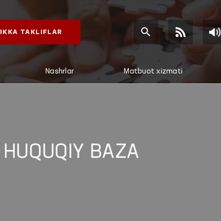
IKKA TAKLIFLAR
Nashrlar
Matbuot xizmati
 HUQUQIY BAZA