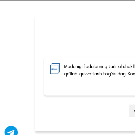
Madaniy ifodalarning turli xil shakl
qo‘llab-quvvatlash to‘g‘risidagi Ko