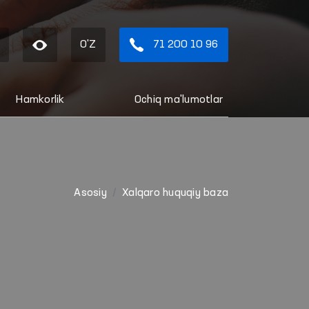
O'Z
71 200 10 96
Hamkorlik
Ochiq ma'lumotlar
Asosiy
Xalqaro huquqiy baza