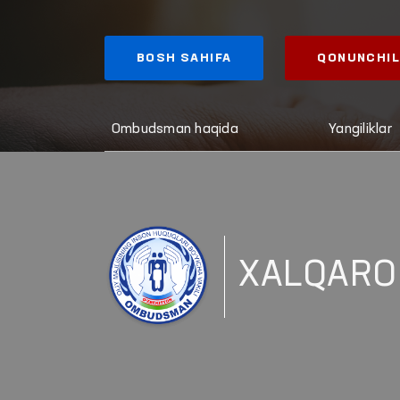
BOSH SAHIFA
QONUNCHIL
Ombudsman haqida
Yangiliklar
XALQARO