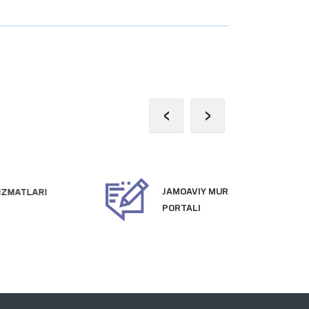
‹
›
JAMOAVIY MUROJAATLAR
PR
PORTALI
VE