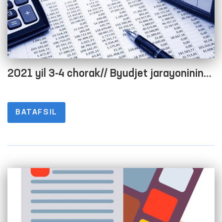
2021 yil 3-4 chorak// Byudjet jarayonining
ochiqligini taʼminlash maqsadida rasmiy
veb-saytida maʼlumotlarni joylashtirish
BATAFSIL
tartibi to‘g‘risidagi nizomning 1-8-
ILOVALARI