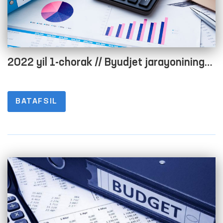
2022 yil 1-chorak // Byudjet jarayonining
ochiqligini taʼminlash maqsadida rasmiy
veb-saytida maʼlumotlarni joylashtirish
BATAFSIL
tartibi to‘g‘risidagi nizomning 1-8-
ILOVALARI