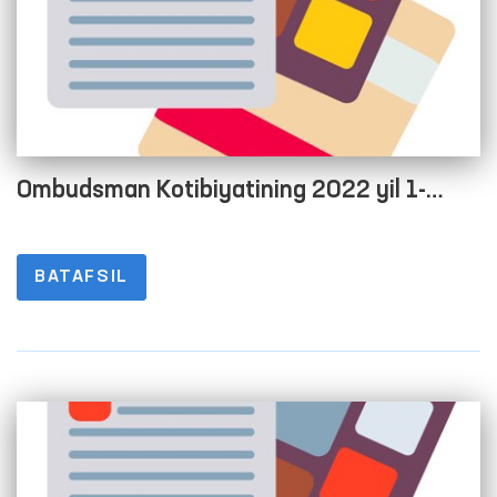
Ombudsman Kotibiyatining 2022 yil 1-
chorak yakuni bo‘yicha debitor va kreditor
qarzdorlik to‘g‘risida Maʼlumot
BATAFSIL