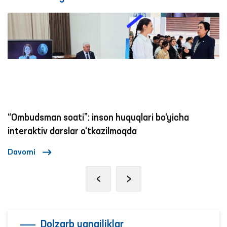
“Ombudsman soati”: inson huquqlari bo‘yicha
interaktiv darslar o‘tkazilmoqda
Davomi
‹
›
Dolzarb yangiliklar