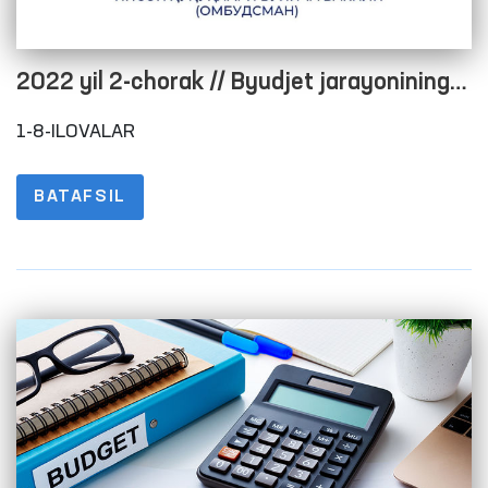
2022 yil 2-chorak // Byudjet jarayonining
ochiqligini taʼminlash maqsadida rasmiy
1-8-ILOVALAR
veb-saytida maʼlumotlarni joylashtirish
tartibi to‘g‘risidagi nizomning 1-8-
BATAFSIL
ILOVALARI