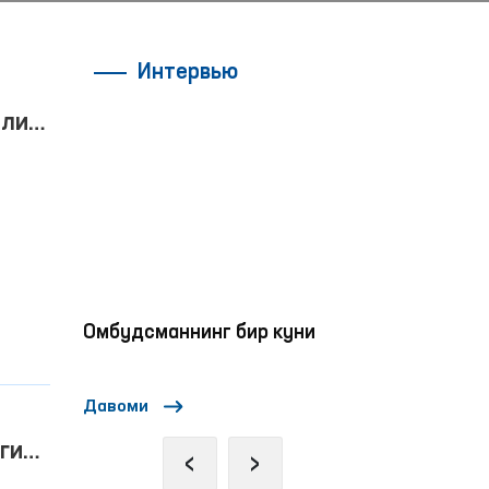
Интервью
или
да
Омбудсманнинг бир куни
“Омбудсман 
ий
ҳуқуқлари 
дан
ка
интерактив 
Давоми
Давоми
ўтказилмоқ
ги
‹
›