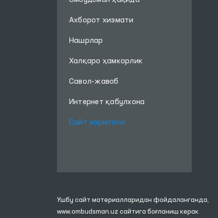
Омбудсман ҳақида
Ахборот хизмати
Нашрлар
Халқаро ҳамкорлик
Савол-жавоб
Интернет қабулхона
Сайт харитаси
Ушбу сайт материалларидан фойдаланганда,
www.ombudsman.uz
сайтига боғланиш керак