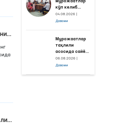
мурожаатлар
кўп келиб
тушаётган
04.08.2026
|
ҳудудлар
Давоми
билан
манзилли
аниш
ишлаш йўлга
Мурожаатлар
пиқ
қўйилди
таҳлили
инг
асосида сайёр
сида
қабул
06.08.2026
|
ўтказиладиган
Давоми
а
маҳаллалар
танланмоқда
 ОАВ
или