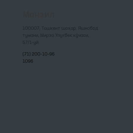
Манзил
100007, Тошкент шаҳар, Яшнобод
тумани, Мирзо Улуғбек кўчаси,
57/1-уй
(71) 200-10-96
1096