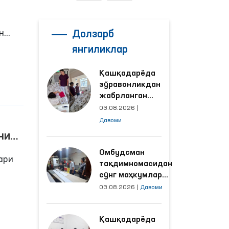
н
Долзарб
янгиликлар
лар,
Қашқадарёда
зўравонликдан
ди.
жабрланган
аёлнинг ҳолати
03.08.2026
|
амда
Омбудсман
Давоми
томонидан
ни
ўрганилди
лари
Омбудсман
ари
тақдимномасидан
сўнг маҳкумлар
меҳнат қилаётган
03.08.2026
|
Давоми
объектлардаги
шбу
шароитлар
Қашқадарёда
яхшиланди