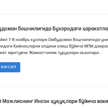
удсман бошчилигида Бухородаги ҳаракатл
нлиги чекланган шахслар сақланадиганн ё
 йил 7-8 ноябрь кунлари Омбудсман бошчилигида ун
ссасалардаги шароитлар ўрганилди
ридаги Қийноқларни олдини олиш бўйича МПМ доира
ият юритувчи Жамоатчилик гуруҳлари аъзолари
нидан Бухородаги қатор пенитенсиар муассасаларг
торинг ташрифлари амалга оширилди. Жараёнларда
ТАФСИЛ
ллари ҳам иштирок этишди.
й Мажлиснинг Инсон ҳуқуқлари бўйича вак