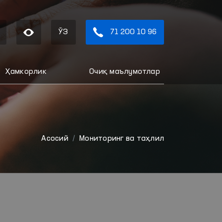
ЎЗ
71 200 10 96
Ҳамкорлик
Очиқ маълумотлар
Aсосий
Мониторинг ва таҳлил