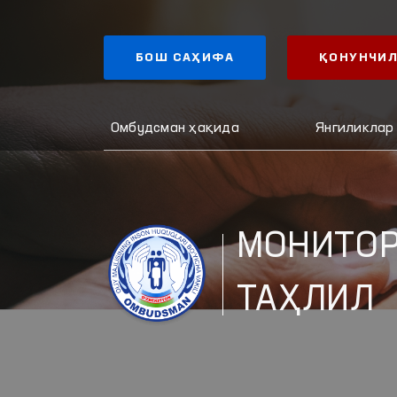
БОШ САҲИФА
ҚОНУНЧИЛ
Омбудсман ҳақида
Янгиликлар
МОНИТОР
ТАҲЛИЛ