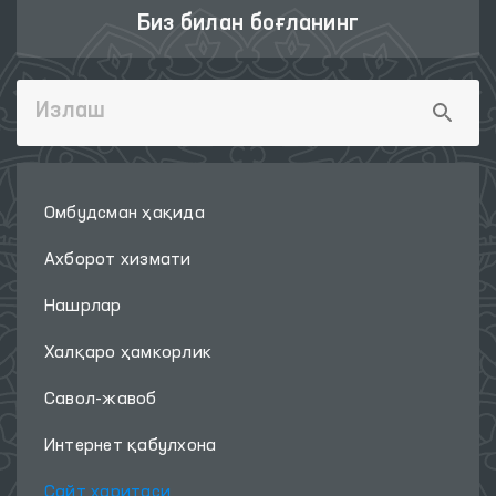
Биз билан боғланинг
Омбудсман ҳақида
Ахборот хизмати
Нашрлар
Халқаро ҳамкорлик
Савол-жавоб
Интернет қабулхона
Сайт харитаси