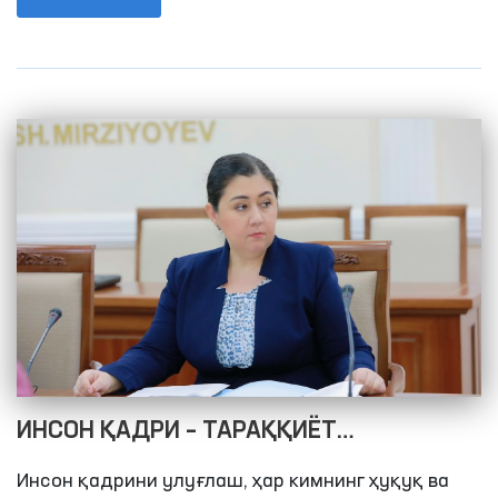
долзарб вазифалари муҳокама этилди.
ИНСОН ҚАДРИ – ТАРАҚҚИЁТ
СТРАТЕГИЯСИНИНГ АСОСИ
Инсон қадрини улуғлаш, ҳар кимнинг ҳуқуқ ва