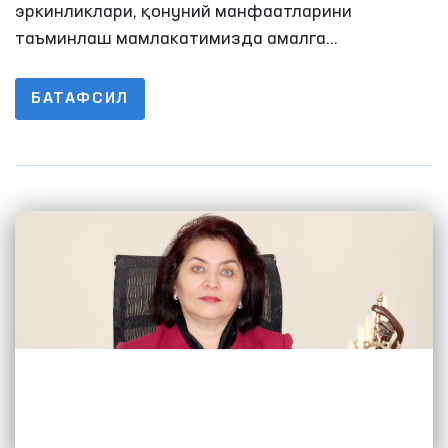
эркинликлари, қонуний манфаатларини
таъминлаш мамлакатимизда амалга
оширилаётган ислоҳотларнинг устувор
йўналишига айланди.
БАТАФСИЛ