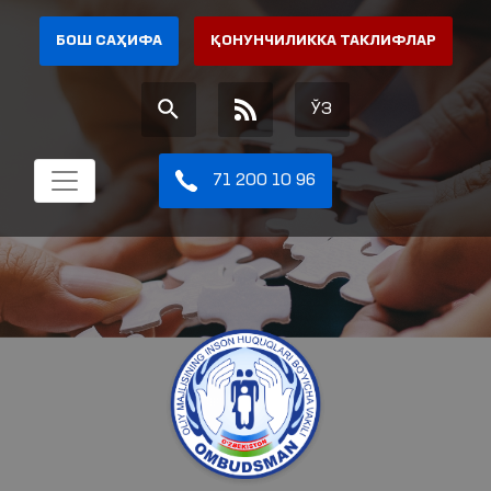
БОШ САҲИФА
ҚОНУНЧИЛИККА ТАКЛИФЛАР
ЎЗ
71 200 10 96