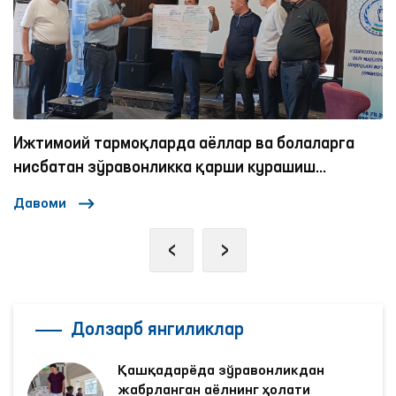
Ижтимоий тармоқларда аёллар ва болаларга
нисбатан зўравонликка қарши курашиш
механизмлари
Давоми
‹
›
Долзарб янгиликлар
Қашқадарёда зўравонликдан
жабрланган аёлнинг ҳолати