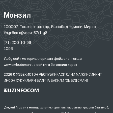
Манзил
100007, Тошкент шаҳар, Яшнобод тумани, Мирзо
Улуғбек кўчаси, 57/1-уй
(71) 200-10-96
1096
Ушбу сайт материалларидан фойдаланганда,
www.ombudsman.uz
сайтига боғланиш керак
2026 © ЎЗБЕКИСТОН РЕСПУБЛИКАСИ ОЛИЙ МАЖЛИСИНИНГ
ИНСОН ҲУҚУҚЛАРИ БЎЙИЧА ВАКИЛИ (ОМБУДСМАН)
Диққат! Агар сиз матнда хатоликларни аниқласангиз, уларни белгилаб,