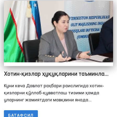
Хотин-қизлар ҳуқуқларини таъминлаш
давлат сиёсатининг устувор
Куни кеча Давлат раҳбари раислигида хотин-
йўналишидир
қизларни қўллаб-қувватлаш тизими ҳамда
уларнинг жамиятдаги мавқеини янада
мустаҳкамлаш масалалари бўйича бўлиб ўтган
видеоселектор йиғилишида бугунги куннинг
БАТАФСИЛ