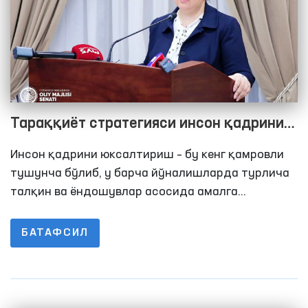
Тараққиёт стратегияси инсон қадрини
юксалтиришга қаратилган муҳим
Инсон қадрини юксалтириш – бу кенг қамровли
ташаббусларни қамраб олган
тушунча бўлиб, у барча йўналишларда турлича
талқин ва ёндошувлар асосида амалга
оширилади. Тараққиёт стратегиясида эса бу
вазифа энг аввало, қуйи бўғин ҳисобланган
БАТАФСИЛ
маҳаллалардан бошлаб, жамоатчилик, давлат
органлари ва Парламент миқёсида бажарилиши
белгиланмоқда.