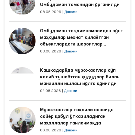
Омбудсман томонидан ўрганилди
03.08.2026
|
Давоми
Омбудсман тақдимномасидан сўнг
маҳкумлар меҳнат қилаётган
объектлардаги шароитлар
яхшиланди
03.08.2026
|
Давоми
Қашқадарёда мурожаатлар кўп
келиб тушаётган ҳудудлар билан
манзилли ишлаш йўлга қўйилди
04.08.2026
|
Давоми
Мурожаатлар таҳлили асосида
сайёр қабул ўтказиладиган
маҳаллалар танланмоқда
06.08.2026
|
Давоми