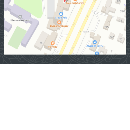
Адрес
100007, г. Ташкент, Яшнабадский район, улица Мирзо
Улугбека, дом 57/1
(71) 200-10-96
1096
При использовании материалов с этого сайта ссылка
на сайт
www.ombudsman.uz
обязательна