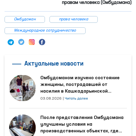
правам человека (Омбудсмана)
Омбудсман
права человека
Международное сотрудничество
Актуальные новости
Омбудсманом изучено состояние
женщины, пострадавшей от
насилия в Кашкадарьинской
области
03.08.2026
|
Читать далее
После представления Омбудсмана
улучшены условия на
производственных объектах, где