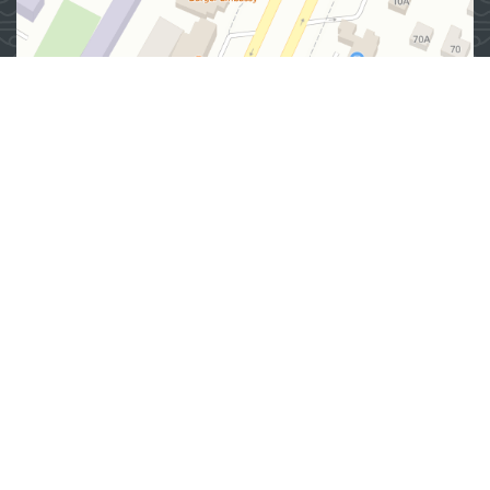
Адрес
100007, г. Ташкент, Яшнабадский район, улица Мирзо
Улугбека, дом 57/1
(71) 200-10-96
1096
При использовании материалов с этого сайта ссылка
на сайт
www.ombudsman.uz
обязательна
2026 © УПОЛНОМОЧЕННЫЙ ОЛИЙ МАЖЛИСА РЕСПУБЛИКИ
УЗБЕКИСТАН ПО ПРАВАМ ЧЕЛОВЕКА (ОМБУДСМАН)