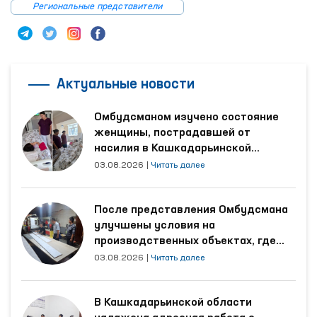
Региональные представители
Актуальные новости
Омбудсманом изучено состояние
женщины, пострадавшей от
насилия в Кашкадарьинской
области
03.08.2026
|
Читать далее
После представления Омбудсмана
улучшены условия на
производственных объектах, где
трудятся осуждённые
03.08.2026
|
Читать далее
В Кашкадарьинской области