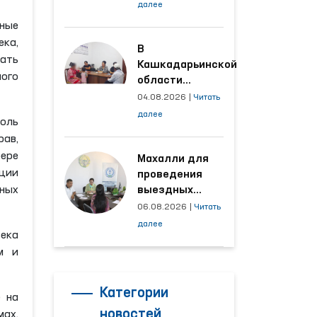
условия на
далее
производственных
тные
объектах, где
ка,
трудятся
В
вать
осуждённые
Кашкадарьинской
ного
области
налажена
04.08.2026
|
Читать
адресная работа
далее
роль
с территориями,
рав,
откуда поступает
ере
наибольшее
Махалли для
ации
количество
проведения
обращений
ных
выездных
приёмов
06.08.2026
|
Читать
определяются
далее
века
на основе
м и
анализа
обращений
Категории
 на
новостей
мах,