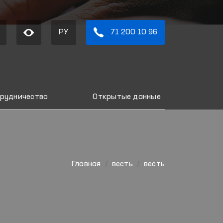
РУ
71 200 10 96
рудничество
Открытые данные
Главная
весть
весть