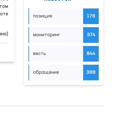
ытом
боте
позиция
176
ана)
мониторинг
374
весть
844
обращение
388