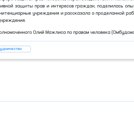
вной защиты прав и интересов граждан, поделилась оп
енитенциарные учреждения и рассказала о проделанной ра
учреждения.
олномоченного Олий Мажлиса по правам человека (Омбудсм
удничество