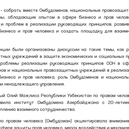
 – собрать вместе Омбудсменов, национальные правозащи
ны, обладающие опытом в сфере бизнеса и прав челове
и проблем в реализации руководящих принципов, разви
бизнеса и прав человека и создать площадку для взаим
ции были организованы дискуссии на такие темы, как 
тных учреждений в защите экономических и социальных п
проблемы реализации руководящих принципов ООН в сф
енов и национальных правозащитных учреждений в реализ
изнеса и прав человека, роль Омбудсменов и националь
и ненадлежащего управления.
ный Олий Мажлиса Республики Узбекистан по правам чело
авила институт Омбудсмена Азербайджана с 20-летие
еплению взаимного сотрудничества.
о правам человека (Омбудсман) акцентировала внимание
фере защиты прав человека, мерах воздействия и механиз