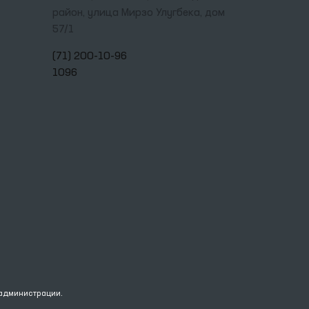
район, улица Мирзо Улугбека, дом
57/1
(71) 200-10-96
1096
 администрации.