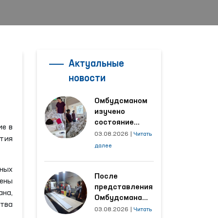
Актуальные
новости
Омбудсманом
изучено
состояние
ие в
женщины,
03.08.2026
|
Читать
тия
пострадавшей от
далее
насилия в
Кашкадарьинской
ных
области
После
ены
представления
на,
Омбудсмана
ства
улучшены
03.08.2026
|
Читать