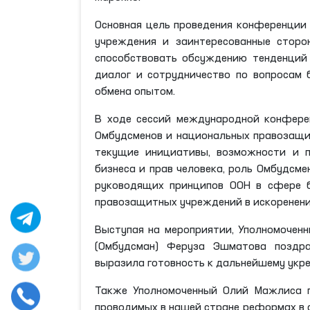
Основная цель проведения конференции
учреждения и заинтересованные сторо
способствовать обсуждению тенденций 
диалог и сотрудничество по вопросам 
обмена опытом.
В ходе сессий международной конферен
Омбудсменов и национальных правозащи
текущие инициативы, возможности и 
бизнеса и прав человека, роль Омбудсм
руководящих принципов ООН в сфере б
правозащитных учреждений в искоренени
Выступая на мероприятии, Уполномочен
(Омбудсман) Феруза Эшматова поздр
выразила готовность к дальнейшему укр
Также Уполномоченный Олий Мажлиса п
проводимых в нашей стране реформах в с