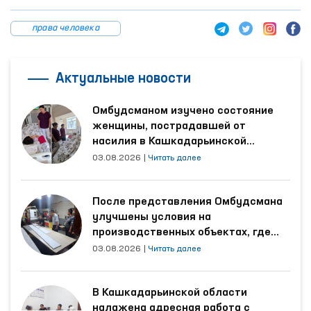
права человека
Актуальные новости
Омбудсманом изучено состояние
женщины, пострадавшей от
насилия в Кашкадарьинской
области
03.08.2026
|
Читать далее
После представления Омбудсмана
улучшены условия на
производственных объектах, где
трудятся осуждённые
03.08.2026
|
Читать далее
В Кашкадарьинской области
налажена адресная работа с