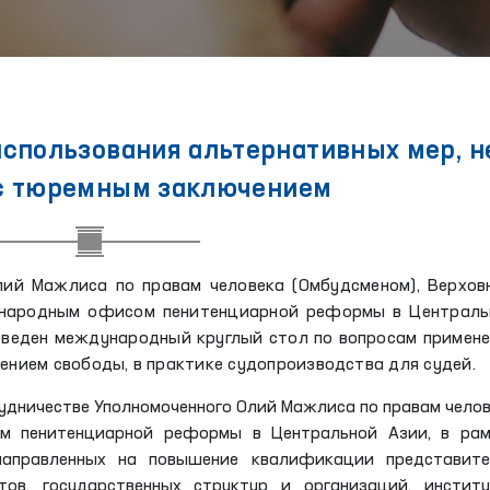
спользования альтернативных мер, н
с тюремным заключением
лий Мажлиса по правам человека (Омбудсменом), Верхов
ународным офисом пенитенциарной реформы в Централь
проведен международный круглый стол по вопросам примен
шением свободы, в практике судопроизводства для судей.
удничестве Уполномоченного Олий Мажлиса по правам чело
м пенитенциарной реформы в Центральной Азии, в рам
 направленных на повышение квалификации представите
ов, государственных структур и организаций, институ