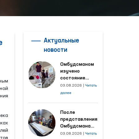
Актуальные
е
новости
Омбудсманом
изучено
состояние
ным
женщины,
03.08.2026
|
Читать
ной
пострадавшей от
далее
ения
насилия в
Кашкадарьинской
области
После
века
представления
ках
Омбудсмана
лей
улучшены
03.08.2026
|
Читать
тов