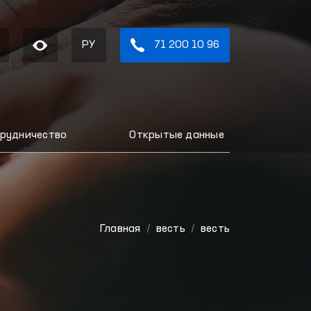
РУ
71 200 10 96
рудничество
Открытые данные
Главная
весть
весть