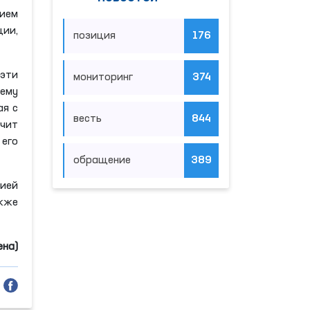
нием
ции,
позиция
176
эти
мониторинг
374
 ему
ая с
весть
844
чит
его
обращение
389
ией
акже
ена)