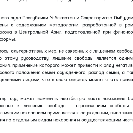
вного суда Республики Узбекистан и Секретариата Омбудс
лены с содержанием методологии, разработанной в рам
акона в Центральной Азии, подготовленной при финанс
формы.
осы альтернативных мер, не связанных с лишением свобод
но этому руководству, лишение свободы является одним
ания, применение которого может привести к ряду негати
сового положения семьи осужденного, распад семьи, а т
дельными лицами, что в свою очередь может стать прич
тву, суд может заменить неотбытую часть наказания бо
оренных к лишению свободы - ограничением свободы 
е мягким наказанием применяется к осужденным, выполни
ния по отдельным видам наказания и осуществляющим чес