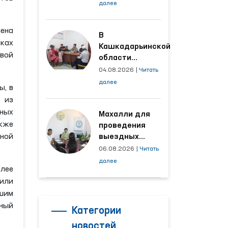
условия на
далее
производственных
объектах, где
мена
трудятся
В
ках
осуждённые
Кашкадарьинской
овой
области
налажена
04.08.2026
|
Читать
адресная работа
далее
ы, в
с территориями,
 из
откуда поступает
вных
наибольшее
Махалли для
акже
количество
проведения
обращений
иной
выездных
приёмов
06.08.2026
|
Читать
определяются
далее
лее
на основе
или
анализа
обращений
вшим
тный
Категории
новостей