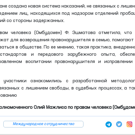
ане создана новая система наказаний, не связанных с лише
едением лиц, находящихся под надзором отделений проба
ний со стороны задержанных.
вам человека (Омбудсмен) Ф. Эшматова отметила, что 
жат для возвращения правонарушителя в семью, помогают
аться в обществе. По ее мнению, такая практика, внедренн
стандартов и передового зарубежного опыта, обеспе
равленном воспитании правонарушителя и исправлении 
 участники ознакомились с разработанной методолог
вязанных с лишением свободы, в судебных процессах, а т
вованию
олномоченного Олий Мажлиса по правам человека (Омбудсм
Международное сотрудничество