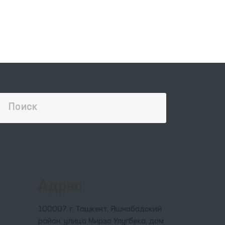
Адрес
100007, г. Ташкент, Яшнабадский
район, улица Мирзо Улугбека, дом