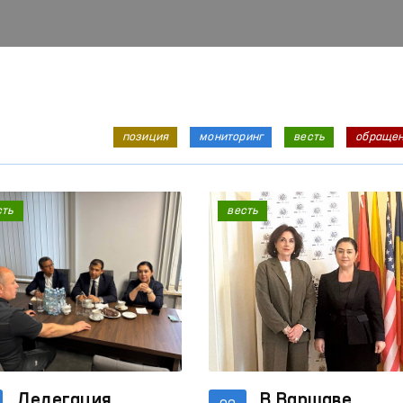
позиция
мониторинг
весть
обраще
сть
весть
Делегация
В Варшаве