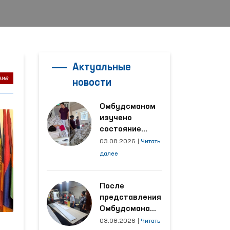
Актуальные
ние
новости
Омбудсманом
изучено
состояние
женщины,
03.08.2026
|
Читать
пострадавшей от
далее
насилия в
Кашкадарьинской
области
После
представления
Омбудсмана
улучшены
03.08.2026
|
Читать