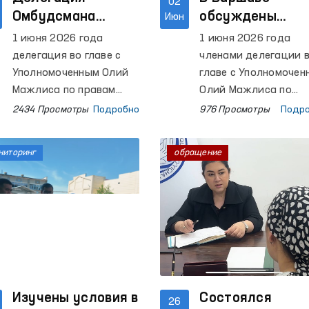
02
Омбудсмана
обсуждены
Июн
ознакомилась с
вопросы
1 июня 2026 года
1 июня 2026 года
деятельностью
сотрудничества
делегация во главе с
членами делегации 
следственного
сфере прав
Уполномоченным Олий
главе с Уполномочен
изолятора в
Мажлиса по правам
человека
Олий Мажлиса по
человека
правам человека
Варшаве
2434 Просмотры
Подробно
976 Просмотры
Подр
(омбудсманом) Ф.
(омбудсманом) Ф.
Эшматовой,
Эшматовой,
ниторинг
обращение
находившейся с
находящегося с
рабочим визитом в
рабочим визитом в
Варшаве, ознакомилась
Варшаве, осуществл
с деятельностью
встреча с директор
следственного
Бюро по
изолятора «Варшава-
демократическим
Бялоленка».
институтам и права
человека (БДИПЧ)
Изучены условия в
Организации по
Состоялся
26