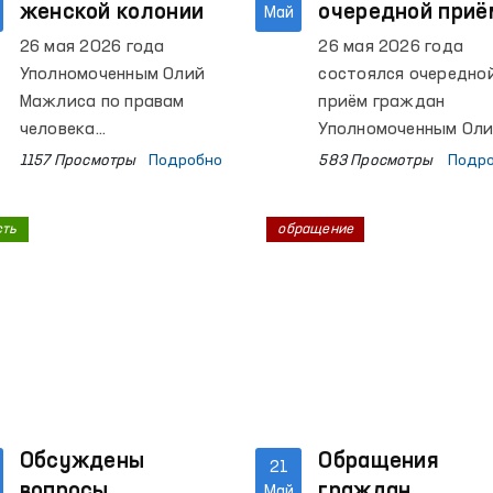
безопасности и
женской колонии
очередной приё
Май
сотрудничеству в
граждан
26 мая 2026 года
26 мая 2026 года
Европе (ОБСЕ) Марие
Омбудсманом
Уполномоченным Олий
состоялся очередно
Телалиан.
Мажлиса по правам
приём граждан
человека
Уполномоченным Ол
(омбудсманом)
Мажлиса по правам
1157 Просмотры
Подробно
583 Просмотры
Подр
проведено
человека
мониторинговое
(омбудсманом) Феру
сть
обращение
посещение колонии
Эшматовой.
исполнения наказания
№ 21, расположенной в
Зангиатинском районе
Ташкентской области.
Обсуждены
Обращения
21
вопросы
граждан
Май