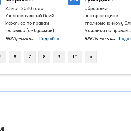
сотрудничества в
изучаются с
21 мая 2026 года
Обращения,
сфере защиты
выездом на мес
Уполномоченный Олий
поступающие к
прав человека
Мажлиса по правам
Уполномоченному Ол
между
человека (омбудсман)
Мажлиса по правам
Феруза Эшматова
человека (омбудсман
Омбудсманом и
663 Просмотры
Подробно
586 Просмотры
Подр
встретилась со
изучаются
представителем
специалистом по
непосредственно на
Хельсинского
Next
5
6
7
8
9
10
»
планированию проектов
местах.
университета
Центра по вопросам
верховенства права при
Хельсинском
университете Иидой
Калманлехто.
и