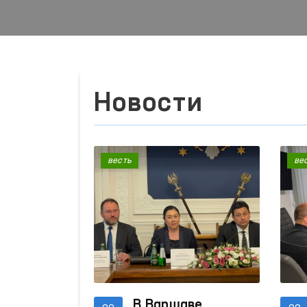
Новости
весть
ве
В Варшаве