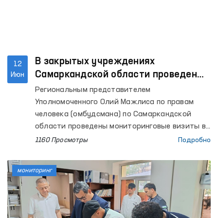
В закрытых учреждениях
12
Самаркандской области проведены
Июн
очередные мониторинговые визиты
Региональным представителем
Уполномоченного Олий Мажлиса по правам
человека (омбудсмана) по Самаркандской
области проведены мониторинговые визиты в
Центр реабилитации лиц без определённого
1160 Просмотры
Подробно
места жительства при УВД Самаркандской
области, Самаркандский областной центр
мониторинг
социальной поддержки, изоляторы
временного содержания (ИВС) органов
внутренних дел Пастдаргомского района, а
также городов Самарканда и Каттакургана,