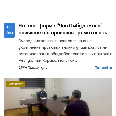
На платформе “Час Омбудсмана”
08
повышается правовая грамотность
Июн
школьников
Очередные занятия, направленные на
укрепление правовых знаний учащихся, были
организованы в общеобразовательных школах
Республики Каракалпакстан,
Кашкадарьинской, Ташкентской, Хорезмской,
1364 Просмотры
Подробно
Бухарской областей, а также города
Ташкента. В уроках, проведённых
позиция
региональными представителями Омбудсмана
на местах, приняли участие более 800
учащихся.