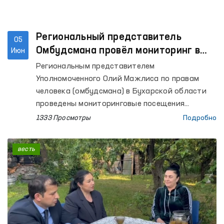
Региональный представитель
05
Омбудсмана провёл мониторинг в
Июн
ряде учреждений Бухары
Региональным представителем
Уполномоченного Олий Мажлиса по правам
человека (омбудсмана) в Бухарской области
проведены мониторинговые посещения
колонии по исполнению наказания № 17,
1333 Просмотры
Подробно
Следственного изолятора № 4, Изолятора
временного содержания УВД Каракульского
весть
района и расположенного в этом же районе
Мужского дома-интерната для инвалидов, а
также Бухарского областного филиала
психиатрической службы Республиканского
специализированного научно-практического
медицинского центра психиатрии.