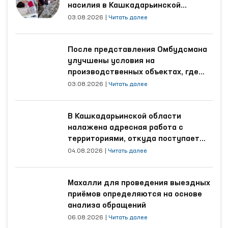
насилия в Кашкадарьинской
области
03.08.2026
|
Читать далее
После представления Омбудсмана
улучшены условия на
производственных объектах, где
трудятся осуждённые
03.08.2026
|
Читать далее
В Кашкадарьинской области
налажена адресная работа с
территориями, откуда поступает
наибольшее количество обращений
04.08.2026
|
Читать далее
Махалли для проведения выездных
приёмов определяются на основе
анализа обращений
06.08.2026
|
Читать далее