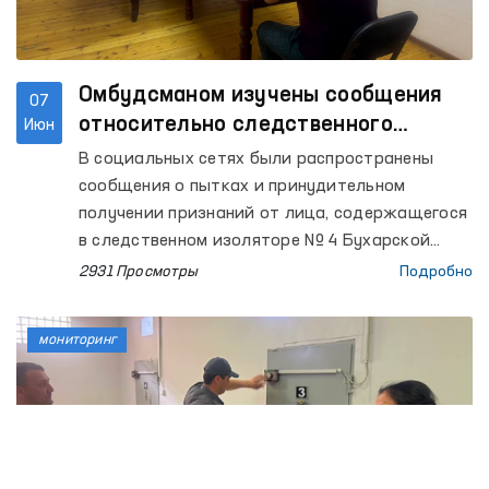
Омбудсманом изучены сообщения
07
относительно следственного
Июн
изолятора Бухары
В социальных сетях были распространены
сообщения о пытках и принудительном
получении признаний от лица, содержащегося
в следственном изоляторе № 4 Бухарской
области.
2931 Просмотры
Подробно
мониторинг