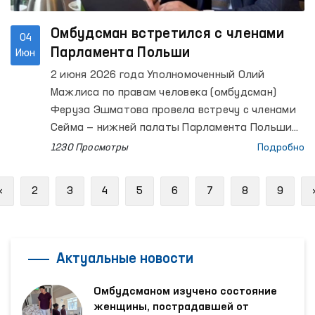
Омбудсман встретился с членами
04
Парламента Польши
Июн
2 июня 2026 года Уполномоченный Олий
Мажлиса по правам человека (омбудсман)
Феруза Эшматова провела встречу с членами
Сейма — нижней палаты Парламента Польши
Мареком Жонсой, Вандой Новицкой и Алицией
1230 Просмотры
Подробно
Лепковской-Голась.
Previous
«
2
3
4
5
6
7
8
9
Актуальные новости
Омбудсманом изучено состояние
женщины, пострадавшей от