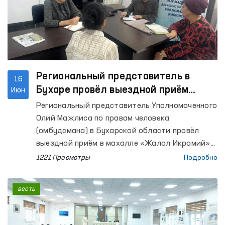
Региональный представитель в
16
Бухаре провёл выездной приём
Июн
граждан
Региональный представитель Уполномоченного
Олий Мажлиса по правам человека
(омбудсмана) в Бухарской области провёл
выездной приём в махалле «Жалол Икромий»
города Бухары с целью рассмотрения
1221 Просмотры
Подробно
обращений граждан.
весть