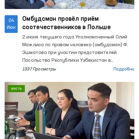
Омбудсман провёл приём
04
соотечественников в Польше
Июн
2 июня текущего года Уполномоченный Олий
Мажлиса по правам человека (омбудсман) Ф.
Эшматова при участии представителей
Посольства Республики Узбекистан в
Республике Польша провела выездную встречу
1337 Просмотры
Подробно
с гражданами Узбекистана, временно
осуществляющими трудовую деятельность в
весть
Польше.