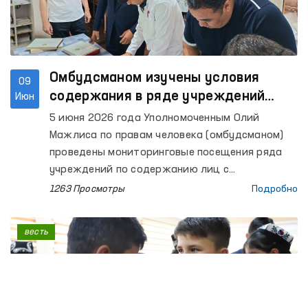
Нурабадский и Каттакурганский межрайонные
пункты оказания медицинской помощи лицам,
находящимся в состоянии опьянения
(вытрезвители), Самаркандский областной
филиал Республиканского
Омбудсманом изучены условия
09
специализированного научно-практического
содержания в ряде учреждений
Июн
медицинского центра психического здоровья
Ферганской области
5 июня 2026 года Уполномоченным Олий
по психиатрической службе, расположенный в
Мажлиса по правам человека (омбудсманом)
Ургутском районе, а также мужской и женский
проведены мониторинговые посещения ряда
дома-интернаты «Мурувват» для лиц с
учреждений по содержанию лиц с
инвалидностью, расположенные в том же
ограниченной свободой передвижения в
1263 Просмотры
Подробно
районе.
Ферганской области.
весть