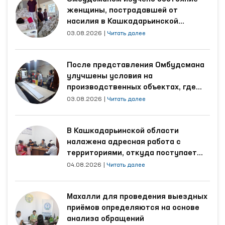
женщины, пострадавшей от
насилия в Кашкадарьинской
области
03.08.2026
|
Читать далее
После представления Омбудсмана
улучшены условия на
производственных объектах, где
трудятся осуждённые
03.08.2026
|
Читать далее
В Кашкадарьинской области
налажена адресная работа с
территориями, откуда поступает
наибольшее количество обращений
04.08.2026
|
Читать далее
Махалли для проведения выездных
приёмов определяются на основе
анализа обращений