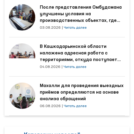
После представления Омбудсмана
улучшены условия на
производственных объектах, где
трудятся осуждённые
03.08.2026
|
Читать далее
В Кашкадарьинской области
налажена адресная работа с
территориями, откуда поступает
наибольшее количество обращений
04.08.2026
|
Читать далее
Махалли для проведения выездных
приёмов определяются на основе
анализа обращений
06.08.2026
|
Читать далее