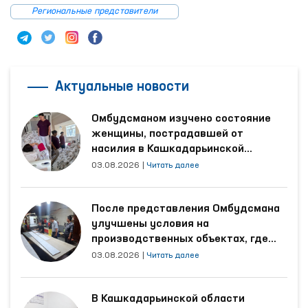
Региональные представители
Актуальные новости
Омбудсманом изучено состояние
женщины, пострадавшей от
насилия в Кашкадарьинской
области
03.08.2026
|
Читать далее
После представления Омбудсмана
улучшены условия на
производственных объектах, где
трудятся осуждённые
03.08.2026
|
Читать далее
В Кашкадарьинской области