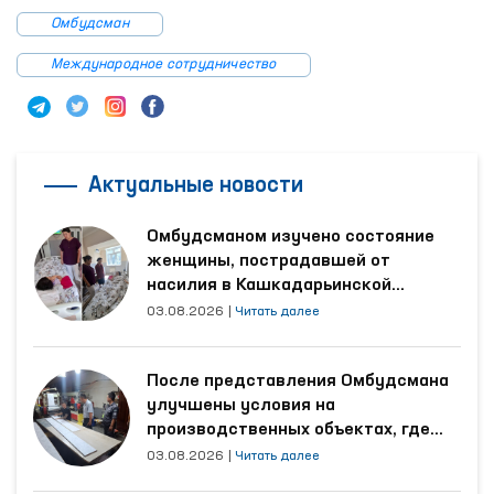
Омбудсман
Международное сотрудничество
Актуальные новости
Омбудсманом изучено состояние
женщины, пострадавшей от
насилия в Кашкадарьинской
области
03.08.2026
|
Читать далее
После представления Омбудсмана
улучшены условия на
производственных объектах, где
трудятся осуждённые
03.08.2026
|
Читать далее