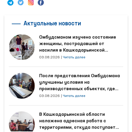
Актуальные новости
Омбудсманом изучено состояние
женщины, пострадавшей от
насилия в Кашкадарьинской
области
03.08.2026
|
Читать далее
После представления Омбудсмана
улучшены условия на
производственных объектах, где
трудятся осуждённые
03.08.2026
|
Читать далее
В Кашкадарьинской области
налажена адресная работа с
территориями, откуда поступает