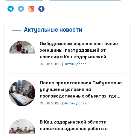
Актуальные новости
Омбудсманом изучено состояние
женщины, пострадавшей от
насилия в Кашкадарьинской
области
03.08.2026
|
Читать далее
После представления Омбудсмана
улучшены условия на
производственных объектах, где
трудятся осуждённые
03.08.2026
|
Читать далее
В Кашкадарьинской области
налажена адресная работа с