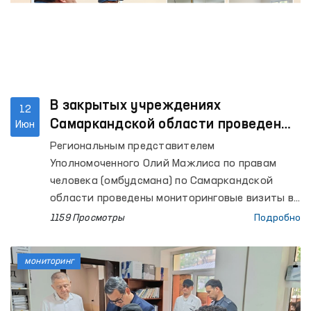
В закрытых учреждениях
12
Самаркандской области проведены
Июн
очередные мониторинговые визиты
Региональным представителем
Уполномоченного Олий Мажлиса по правам
человека (омбудсмана) по Самаркандской
области проведены мониторинговые визиты в
Центр реабилитации лиц без определённого
1159 Просмотры
Подробно
места жительства при УВД Самаркандской
области, Самаркандский областной центр
мониторинг
социальной поддержки, изоляторы
временного содержания (ИВС) органов
внутренних дел Пастдаргомского района, а