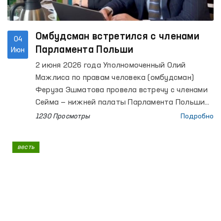
Омбудсман встретился с членами
04
Парламента Польши
Июн
2 июня 2026 года Уполномоченный Олий
Мажлиса по правам человека (омбудсман)
Феруза Эшматова провела встречу с членами
Сейма — нижней палаты Парламента Польши
Мареком Жонсой, Вандой Новицкой и Алицией
1230 Просмотры
Подробно
Лепковской-Голась.
весть