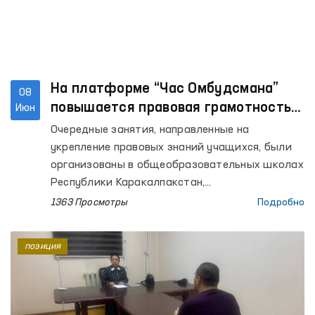
На платформе “Час Омбудсмана”
08
повышается правовая грамотность
Июн
школьников
Очередные занятия, направленные на
укрепление правовых знаний учащихся, были
организованы в общеобразовательных школах
Республики Каракалпакстан,
Кашкадарьинской, Ташкентской, Хорезмской,
1363 Просмотры
Подробно
Бухарской областей, а также города
Ташкента. В уроках, проведённых
позиция
региональными представителями Омбудсмана
на местах, приняли участие более 800
учащихся.