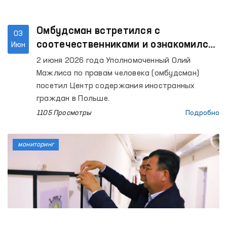
Омбудсман встретился с
03
соотечественниками и ознакомился
Июн
с условиями содержания в Центре
2 июня 2026 года Уполномоченный Олий
содержания иностранных граждан в
Мажлиса по правам человека (омбудсман)
Польше
посетил Центр содержания иностранных
граждан в Польше.
1105 Просмотры
Подробно
мониторинг