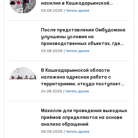
межрайонных пунктов оказания медицинской
насилия в Кашкадарьинской
области
помощи лицам, находящимся в состоянии
03.08.2026
|
Читать далее
алкогольного опьянения (вытрезвителей)
Гурленского и Кошкупырского районов, а
После представления Омбудсмана
также областных филиалов психиатрической
улучшены условия на
службы и наркологической службы
производственных объектах, где
Республиканского специализированного
трудятся осуждённые
03.08.2026
|
Читать далее
научно-практического медицинского центра
психического здоровья.
В Кашкадарьинской области
налажена адресная работа с
территориями, откуда поступает
наибольшее количество обращений
04.08.2026
|
Читать далее
Махалли для проведения выездных
приёмов определяются на основе
анализа обращений
06.08.2026
|
Читать далее