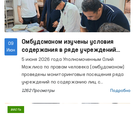
также городов Самарканда и Каттакургана,
Нурабадский и Каттакурганский межрайонные
пункты оказания медицинской помощи лицам,
находящимся в состоянии опьянения
(вытрезвители), Самаркандский областной
филиал Республиканского
Омбудсманом изучены условия
09
специализированного научно-практического
содержания в ряде учреждений
Июн
медицинского центра психического здоровья
Ферганской области
5 июня 2026 года Уполномоченным Олий
по психиатрической службе, расположенный в
Мажлиса по правам человека (омбудсманом)
Ургутском районе, а также мужской и женский
проведены мониторинговые посещения ряда
дома-интернаты «Мурувват» для лиц с
учреждений по содержанию лиц с
инвалидностью, расположенные в том же
ограниченной свободой передвижения в
1262 Просмотры
Подробно
районе.
Ферганской области.
весть