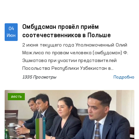
медицинского центра психиатрии.
Омбудсман провёл приём
04
соотечественников в Польше
Июн
2 июня текущего года Уполномоченный Олий
Мажлиса по правам человека (омбудсман) Ф.
Эшматова при участии представителей
Посольства Республики Узбекистан в
Республике Польша провела выездную встречу
1335 Просмотры
Подробно
с гражданами Узбекистана, временно
осуществляющими трудовую деятельность в
весть
Польше.