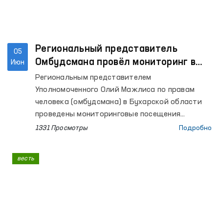
Региональный представитель
05
Омбудсмана провёл мониторинг в
Июн
ряде учреждений Бухары
Региональным представителем
Уполномоченного Олий Мажлиса по правам
человека (омбудсмана) в Бухарской области
проведены мониторинговые посещения
колонии по исполнению наказания № 17,
1331 Просмотры
Подробно
Следственного изолятора № 4, Изолятора
временного содержания УВД Каракульского
весть
района и расположенного в этом же районе
Мужского дома-интерната для инвалидов, а
также Бухарского областного филиала
психиатрической службы Республиканского
специализированного научно-практического