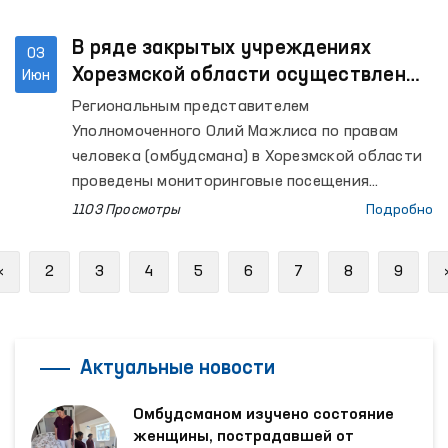
В ряде закрытых учреждениях
03
Хорезмской области осуществлены
Июн
мониторинговые посещения
Региональным представителем
Уполномоченного Олий Мажлиса по правам
человека (омбудсмана) в Хорезмской области
проведены мониторинговые посещения
Следственного изолятора № 11, Центров
1103 Просмотры
Подробно
социально-правовой помощи
несовершеннолетним и реабилитации лиц без
Previous
«
2
3
4
5
6
7
8
9
определённого места жительства УВД
Хорезмской области, Специального приёмника
для содержания лиц, подвергнутых
административному аресту, Изолятора
Актуальные новости
временного содержания УВД Хазараспского
района, дома-интерната для мужчин с
Омбудсманом изучено состояние
инвалидностью «Мурувват» города Хивы,
женщины, пострадавшей от