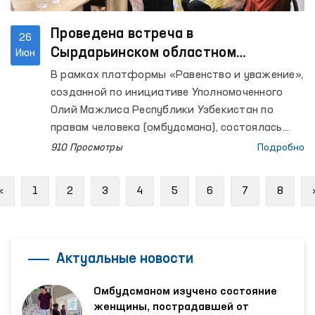
Проведена встреча в
26
Сырдарьинском областном
Июн
территориальном центре
В рамках платформы «Равенство и уважение»,
реабилитации и адаптации женщин
созданной по инициативе Уполномоченного
Олий Мажлиса Республики Узбекистан по
правам человека (омбудсмана), состоялась
встреча с женщинами, пострадавшими от
910 Просмотры
Подробно
насилия, в Сырдарьинской области.
Previous
«
1
2
3
4
5
6
7
8
Актуальные новости
Омбудсманом изучено состояние
женщины, пострадавшей от