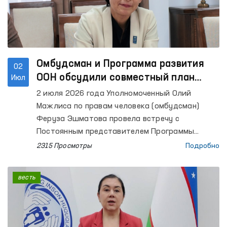
суда, Высшего судейского совета, Комитета по
делам семьи и женщин, Ассоциации судей,
Палаты адвокатов, заинтересованных
министерств и ведомств, правоохранительных
органов, ученые-правоведы, а также
представители средств массовой
Омбудсман и Программа развития
02
информации.
ООН обсудили совместный план
Июл
работы на 2026 год
2 июля 2026 года Уполномоченный Олий
Мажлиса по правам человека (омбудсман)
Феруза Эшматова провела встречу с
Постоянным представителем Программы
развития ООН (ПРООН) в Узбекистане Акико
2315 Просмотры
Подробно
Фудзии и ее заместителем.
весть