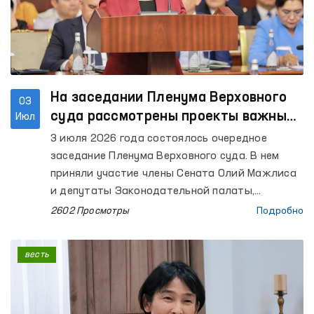
На заседании Пленума Верховного
03
суда рассмотрены проекты важных
Июл
постановлений
3 июля 2026 года состоялось очередное
заседание Пленума Верховного суда. В нем
приняли участие члены Сената Олий Мажлиса
и депутаты Законодательной палаты,
Уполномоченный Олий Мажлиса по правам
2602 Просмотры
Подробно
человека (омбудсман), Уполномоченный Олий
Мажлиса по правам ребенка (Детский
весть
омбудсман), судьи Верховного суда и судов
нижестоящих инстанций, Генеральный
прокурор, представители Конституционного