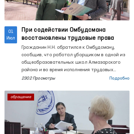
При содействии Омбудсмана
01
восстановлены трудовые права
Июл
Гражданин Н.Н. обратился к Омбудсману,
сообщив, что работал уборщиком в одной из
общеобразовательных школ Алмазарского
района и во время исполнения трудовых
обязанностей получил вред здоровью. При
2302 Просмотры
Подробно
этом причинённый ущерб и расходы на
лечение не были ему компенсированы в
обращение
порядке, установленном законодательством, в
связи с чем он выразил своё несогласие.