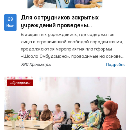
Для сотрудников закрытых
29
учреждений проведены
Июн
мероприятия «Школа Омбудсмана»
В закрытых учреждениях, где содержатся
лица с ограниченной свободой передвижения,
продолжаются мероприятия платформы
«Школа Омбудсмана», проводимые на основе
принципа «Абсолютный запрет пыток».
780 Просмотры
Подробно
обращение