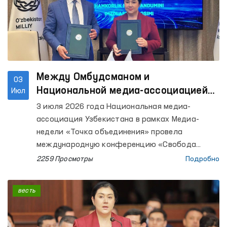
Между Омбудсманом и
03
Национальной медиа-ассоциацией
Июл
Узбекистана подписан Меморандум
3 июля 2026 года Национальная медиа-
о сотрудничестве
ассоциация Узбекистана в рамках Медиа-
недели «Точка объединения» провела
международную конференцию «Свобода
слова и надежные медиа».
2259 Просмотры
Подробно
весть