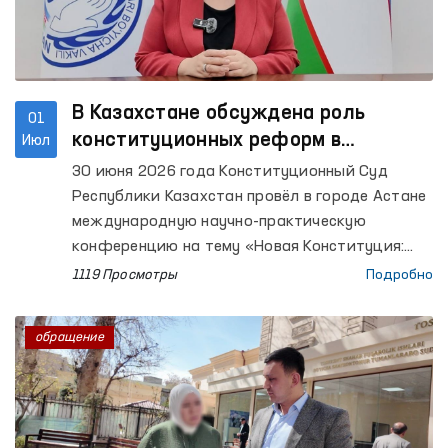
В Казахстане обсуждена роль
01
конституционных реформ в
Июл
обеспечении прав человека
30 июня 2026 года Конституционный Суд
Республики Казахстан провёл в городе Астане
международную научно-практическую
конференцию на тему «Новая Конституция:
институциональная и правовая основа
1119 Просмотры
Подробно
устойчивого развития».
обращение