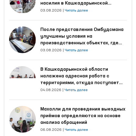
насилия в Кашкадарьинской
области
03.08.2026
|
Читать далее
После представления Омбудсмана
улучшены условия на
производственных объектах, где
трудятся осуждённые
03.08.2026
|
Читать далее
В Кашкадарьинской области
налажена адресная работа с
территориями, откуда поступает
наибольшее количество обращений
04.08.2026
|
Читать далее
Махалли для проведения выездных
приёмов определяются на основе
анализа обращений
06.08.2026
|
Читать далее