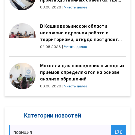
производственных объектах, где
трудятся осуждённые
03.08.2026
|
Читать далее
В Кашкадарьинской области
налажена адресная работа с
территориями, откуда поступает
наибольшее количество обращений
04.08.2026
|
Читать далее
Махалли для проведения выездных
приёмов определяются на основе
анализа обращений
06.08.2026
|
Читать далее
Категории новостей
позиция
176