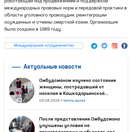
работающей над продвижением и поддержкой
международных правовых норм и передовой практики в
области уголовного правосудия, реинтеграции
осужденных и отмены смертной казни. Организация
была создана в 1989 году.
Международное сотрудничество
Актуальные новости
Омбудсманом изучено состояние
женщины, пострадавшей от
насилия в Кашкадарьинской
области
03.08.2026
|
Читать далее
После представления Омбудсмана
улучшены условия на