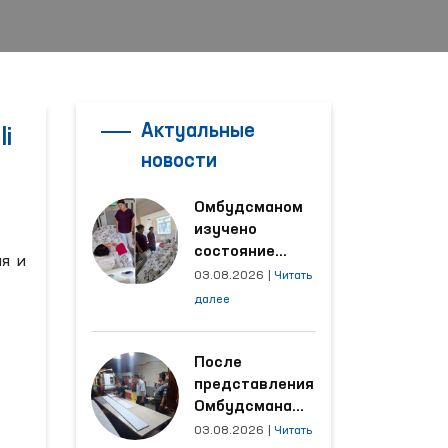
Актуальные
i
новости
Омбудсманом
изучено
состояние
ия и
женщины,
03.08.2026
|
Читать
пострадавшей от
далее
насилия в
Кашкадарьинской
области
После
представления
Омбудсмана
улучшены
03.08.2026
|
Читать