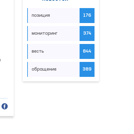
позиция
176
мониторинг
374
весть
844
м
обращение
389