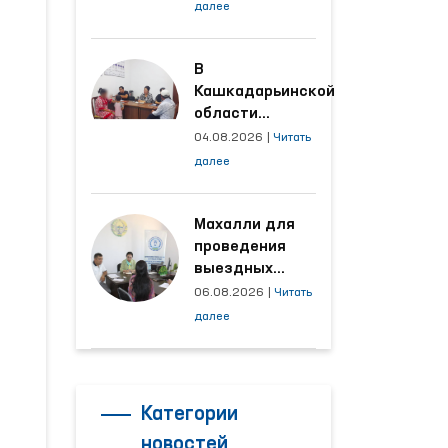
условия на
далее
производственных
объектах, где
трудятся
В
осуждённые
Кашкадарьинской
области
налажена
04.08.2026
|
Читать
адресная работа
далее
с территориями,
откуда поступает
наибольшее
Махалли для
количество
проведения
обращений
выездных
приёмов
06.08.2026
|
Читать
определяются
далее
на основе
анализа
обращений
Категории
новостей