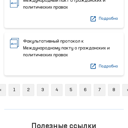
Международный пакт о гражданских и
политических правах
Подробно
Факультативный протокол к
Международному пакту о гражданских и
политических правах
Подробно
Previous
«
1
2
3
4
5
6
7
8
Полезные ссылки