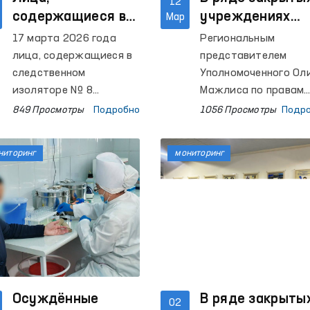
12
содержащиеся в
учреждениях
Мар
следственном
Ташкентской
17 марта 2026 года
Региональным
изоляторе
области
лица, содержащиеся в
представителем
Сырдарьинской
проведены
следственном
Уполномоченного Ол
области, прошли
изоляторе № 8
мониторинговы
Мажлиса по правам
Сырдарьинской
человека (омбудсма
медицинское
визиты
849 Просмотры
Подробно
1056 Просмотры
Подр
области, прошли
по Ташкентской
обследование
медицинское
области проведены
ниторинг
мониторинг
обследование.
мониторинговые
визиты в Изоляторы
временного содержа
(ИВС) УВД города
Нурафшан,
Ташкентского район
города Чирчика,
межрайонные пункт
Осуждённые
оказания медицинск
В ряде закрыты
02