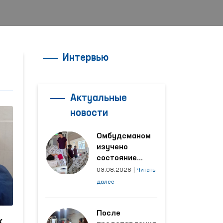
Интервью
Актуальные
новости
Омбудсманом
изучено
состояние
женщины,
03.08.2026
|
Читать
пострадавшей от
далее
насилия в
Кашкадарьинской
области
После
х