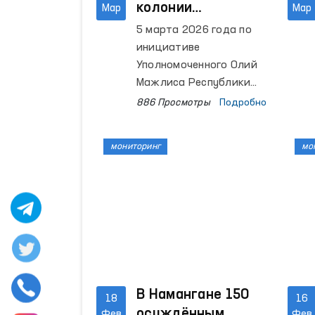
колонии
Мар
Мар
организовано
5 марта 2026 года по
праздничное
инициативе
мероприятие для
Уполномоченного Олий
осуждённых
Мажлиса Республики
Узбекистан по правам
886 Просмотры
Подробно
человека (омбудсмана)
совместно с
мониторинг
мо
Департаментом
исполнения наказаний
при Министерстве
внутренних дел и
Обществом инвалидов
Узбекистана в колонии
исполнения наказания
№21 Ташкентской
области для женщин,
В Намангане 150
18
16
отбывающих
осуждённым
Фев
Фев