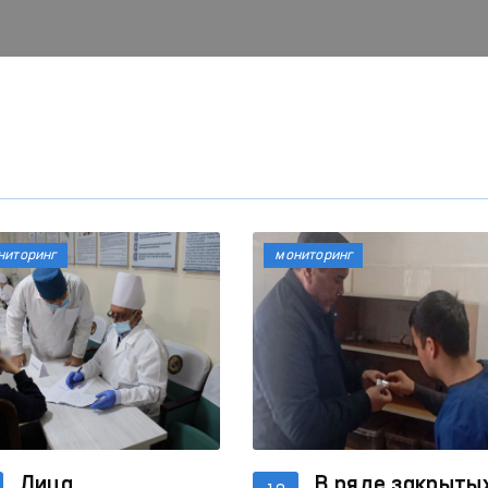
ниторинг
мониторинг
Лица,
В ряде закрыты