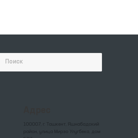
ти,
тор
ия
ной
м
ые
и
 в
я
Адрес
100007, г. Ташкент, Яшнабадский
район, улица Мирзо Улугбека, дом