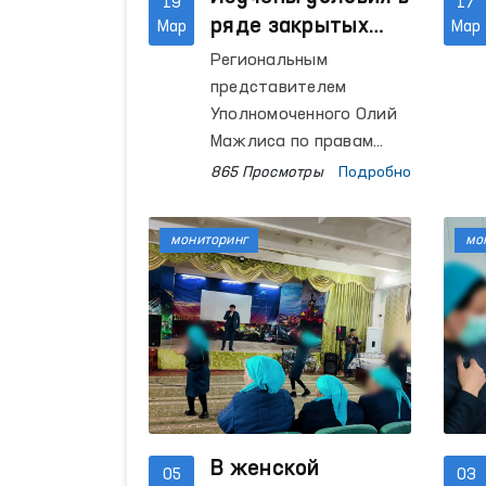
19
17
ряде закрытых
Мар
Мар
учреждений
Региональным
Навоийской
представителем
области, приняты
Уполномоченного Олий
обращения
Мажлиса по правам
человека (омбудсмана)
865 Просмотры
Подробно
по Навоийской области
проведены
мониторинг
мо
мониторинговые
визиты в ряд закрытых
учреждений,
предназначенных для
содержания лиц с
ограниченной свободой
передвижения.
В женской
05
03