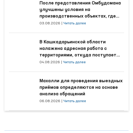
После представления Омбудсмана
улучшены условия на
производственных объектах, где
трудятся осуждённые
03.08.2026
|
Читать далее
В Кашкадарьинской области
налажена адресная работа с
территориями, откуда поступает
наибольшее количество обращений
04.08.2026
|
Читать далее
Махалли для проведения выездных
приёмов определяются на основе
анализа обращений
06.08.2026
|
Читать далее