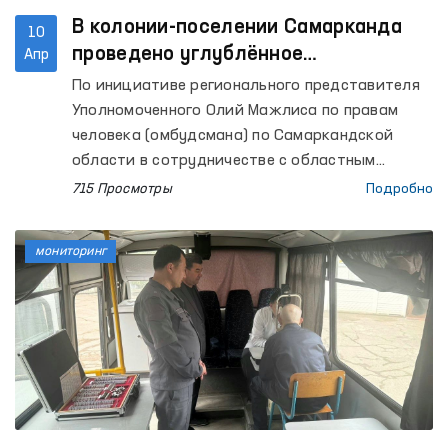
В колонии-поселении Самарканда
10
проведено углублённое
Апр
медицинское обследование
По инициативе регионального представителя
Уполномоченного Олий Мажлиса по правам
человека (омбудсмана) по Самаркандской
области в сотрудничестве с областным
управлением здравоохранения для
715 Просмотры
Подробно
содержащихся лиц в колонии-поселении №38
было организовано медицинское
мониторинг
обследование.