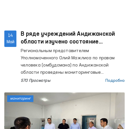
В ряде учреждений Андижанской
14
области изучено состояние
Май
соблюдения прав человека
Региональным представителем
Уполномоченного Олий Мажлиса по правам
человека (омбудсмана) по Андижанской
области проведены мониторинговые
посещения в изоляторы временного
570 Просмотры
Подробно
содержания УВД Кургантепинского и
Избасканского районов, а также города
мониторинг
Андижана; следственный изолятор № 3;
межрайонный пункт оказания медицинской
помощи лицам, находящимся в состоянии
опьянения Кургантепинского района; детский