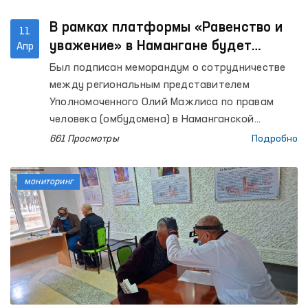
состоянии опьянения Кушработского,
Булунгурского, Пайарыкского и Ургутского
В рамках платформы «Равенство и
11
районов (вытрезвители); Самаркандском
уважение» в Намангане будет
Апр
областном филиале Республиканского
проводиться индивидуальная
Был подписан меморандум о сотрудничестве
специализированного научно-практического
работа с агрессорами,
между региональным представителем
медицинского центра психиатрии и
совершившими насилие.
Уполномоченного Олий Мажлиса по правам
Наркологической службы.
человека (омбудсмена) в Наманганской
области и территориальным центром города
661 Просмотры
Подробно
Наманган по реабилитации и адаптации
женщин при Национальном агентстве
мониторинг
социальной защиты. Данное соглашение
направлено на дальнейшее усиление правовой,
психологической и социальной поддержки
женщин, пострадавших от насилия.