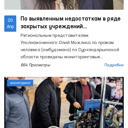
По выявленным недостаткам в ряде
20
закрытых учреждений
Апр
Сурхандарьинской области
Региональным представителем
Омбудсманом будут внесены меры
Уполномоченного Олий Мажлиса по правам
реагирования
человека (омбудсмана) по Сурхандарьинской
области проведены мониторинговые
посещения в Специальный приёмник для лиц,
664 Просмотры
Подробно
подвергнутых административному аресту УВД
области (Специальный приёмник); Центр
мониторинг
реабилитации для лиц без определённого
места жительства, изоляторы временного
содержания (ИВС) УВД города Термеза,
Денауского и Шурчинского районов;
следственный изолятор № 9 и колонию-
поселение № 41, а также межрайонные пункты