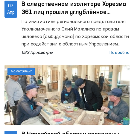
В следственном изоляторе Хорезма
07
361 лиц прошли углублённое
Апр
медицинское обследование
По инициативе регионального представителя
Уполномоченного Олий Мажлиса по правам
человека (омбудсмана) по Хорезмской области
при содействии с областным Управлением
здравоохранения организовано медицинское
682 Просмотры
Подробно
обследование лиц, содержащихся в
следственном изоляторе №11.
мониторинг