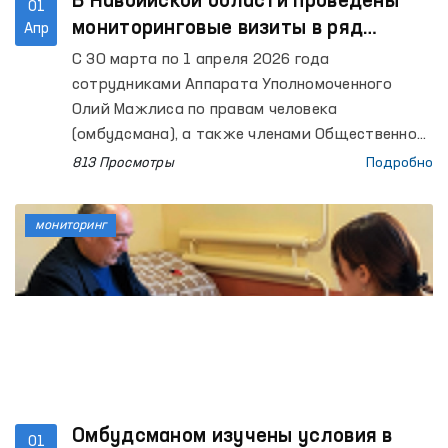
В Навоийской области проведены
01
мониторинговые визиты в ряд
Апр
закрытых учреждений
С 30 марта по 1 апреля 2026 года
сотрудниками Аппарата Уполномоченного
Олий Мажлиса по правам человека
(омбудсмана), а также членами Общественной
группы по предупреждению пыток при
813 Просмотры
Подробно
Омбудсмане в рамках национального
превентивного механизма проведены
мониторинг
мониторинговые визиты в ряд закрытых
учреждений Навоийской области, где
содержатся лица с ограниченной свободой
передвижения. В процессе приняли участие
также представители средств массовой
информации.
Омбудсманом изучены условия в
01