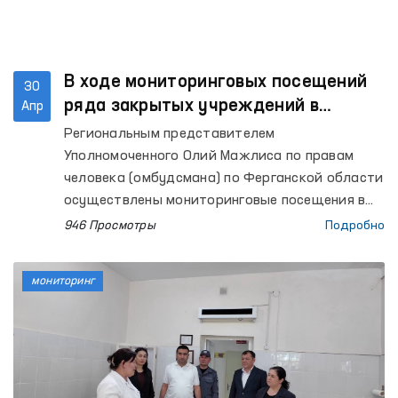
В ходе мониторинговых посещений
30
ряда закрытых учреждений в
Апр
Ферганской области выявлены ряд
Региональным представителем
недостатков – Омбудсман
Уполномоченного Олий Мажлиса по правам
человека (омбудсмана) по Ферганской области
осуществлены мониторинговые посещения в
Центр социальной и правовой помощи
946 Просмотры
Подробно
несовершеннолетним УВД Ферганской
области, Центр реабилитации для лиц без
мониторинг
определённого места жительства (РИЭМ УВД
области), Специальный приёмник для лиц,
подвергнутых административному аресту УВД
области (Специальный приемник); изоляторы
временного содержания (ИВС) УВД городов