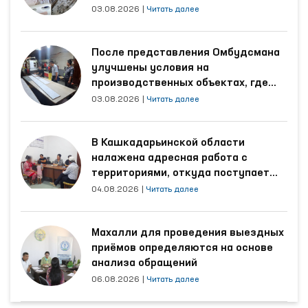
области
03.08.2026
|
Читать далее
После представления Омбудсмана
улучшены условия на
производственных объектах, где
трудятся осуждённые
03.08.2026
|
Читать далее
В Кашкадарьинской области
налажена адресная работа с
территориями, откуда поступает
наибольшее количество обращений
04.08.2026
|
Читать далее
Махалли для проведения выездных
приёмов определяются на основе
анализа обращений
06.08.2026
|
Читать далее