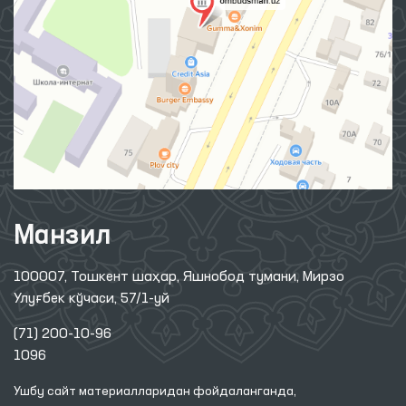
Манзил
100007, Тошкент шаҳар, Яшнобод тумани, Мирзо
Улуғбек кўчаси, 57/1-уй
(71) 200-10-96
1096
Ушбу сайт материалларидан фойдаланганда,